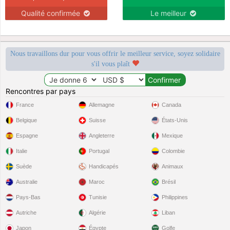
Qualité confirmée
Le meilleur
Nous travaillons dur pour vous offrir le meilleur service, soyez solidaire
s'il vous plaît
Rencontres par pays
France
Allemagne
Canada
Belgique
Suisse
États-Unis
Espagne
Angleterre
Mexique
Italie
Portugal
Colombie
Suède
Handicapés
Animaux
Australie
Maroc
Brésil
Pays-Bas
Tunisie
Philippines
Autriche
Algérie
Liban
Japon
Égypte
Golfe