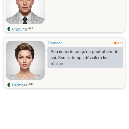
ans
Chid5
46
Tlemcen
0.4
Peu importe ce qu'on peut étaler de
soi. Seul le temps dévoilera les
réalités !
ans
Darma
41