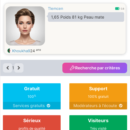
Tlemcen
0.8
1,65 Poids 81 kg Peau mate
ans
Khoukha9
24
1
Recherche par critères
Gratuit
Support
%
100
100% gratuit
Services gratuits
Modérateurs à l'écoute
Sérieux
Visiteurs
profils de qualité
Très visité