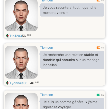
Tlemcen
modest, spontaneous, respectful,
0.5
quiet, nice, cultured, I'm easy to
Je vous raconterai tout . quand le
open live, engaging, attentive with a
moment viendra ..
great sense of sharing, big heart
and a great sense of humor, and
love to smile and All that is beautiful.
I expect from you and Your
ans
Hb1203
56
Messages With Good News. See you
soon . Thanks
Tlemcen
0.3
Je recherche une relation stable et
durable qui aboutira sur un mariage
inchallah
ans
Lyonnais06...
46
Tlemcen
0.8
Je suis un homme généreux j'aime
rigoler et voyager