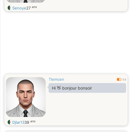
ans
Senoye
27
Tlemcen
0.5
Hi 👋 bonjour bonsoir
ans
Djlar13
39