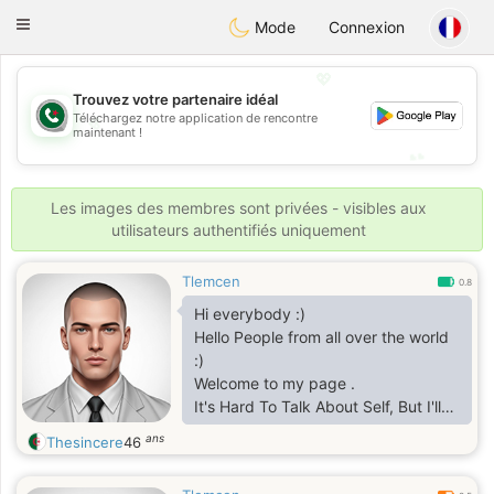
Weshrak
Toggle
Mode
Connexion
navigation
💖
Trouvez votre partenaire idéal
💖
Téléchargez notre application de rencontre
maintenant !
💕
💕
Les images des membres sont privées - visibles aux
utilisateurs authentifiés uniquement
Tlemcen
0.8
Hi everybody :)
Hello People from all over the world
:)
Welcome to my page .
It's Hard To Talk About Self, But I'll
try To Give An Idea, Well - I'm just
ans
Thesincere
46
here For serious marriage
I am frank and serious, honest,