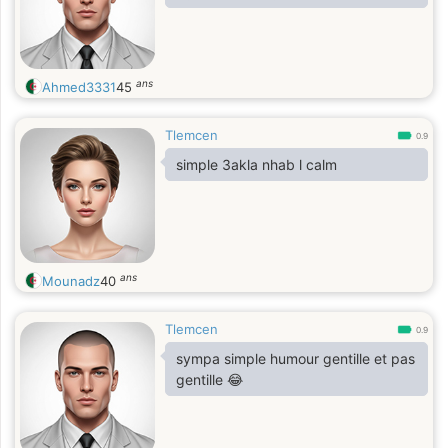
ans
Ahmed3331
45
Tlemcen
0.9
simple 3akla nhab l calm
ans
Mounadz
40
Tlemcen
0.9
sympa simple humour gentille et pas
gentille 😂