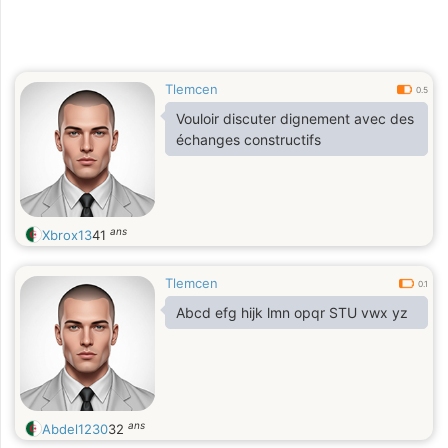
Tlemcen
0.5
Vouloir discuter dignement avec des
échanges constructifs
ans
Xbrox13
41
Tlemcen
0.1
Abcd efg hijk lmn opqr STU vwx yz
ans
Abdel1230
32