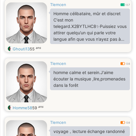
Tlemcen
0.7
Homme célibataire, mûr et discret
C'est mon
telegard.X2BYTLHC8✨Puissiez vous
attirer quelqu’un qui parle votre
langue afin que vous n’ayez pas à
passer votre vie à traduire votre
ans
Ghouti13
55
âme. ✨ ✨ Djalâl-od-Dîn Rûmî ✨
Tlemcen
0.6
homme calme et serein.J'aime
écouter la musique ,lire,promenades
dans la forêt
ans
Homme58
59
Tlemcen
0.6
voyage，lecture échange randonné