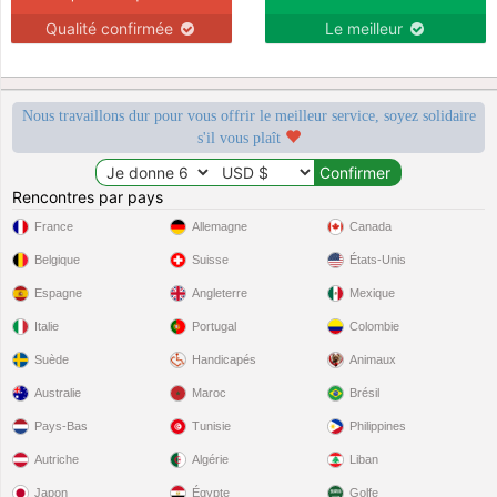
Qualité confirmée
Le meilleur
Nous travaillons dur pour vous offrir le meilleur service, soyez solidaire
s'il vous plaît
Rencontres par pays
France
Allemagne
Canada
Belgique
Suisse
États-Unis
Espagne
Angleterre
Mexique
Italie
Portugal
Colombie
Suède
Handicapés
Animaux
Australie
Maroc
Brésil
Pays-Bas
Tunisie
Philippines
Autriche
Algérie
Liban
Japon
Égypte
Golfe