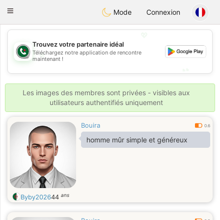
Weshrak
Toggle
Mode
Connexion
navigation
💖
Trouvez votre partenaire idéal
💖
Téléchargez notre application de rencontre
maintenant !
💕
💕
Les images des membres sont privées - visibles aux
utilisateurs authentifiés uniquement
Bouira
0.6
homme mûr simple et généreux
ans
Byby2026
44