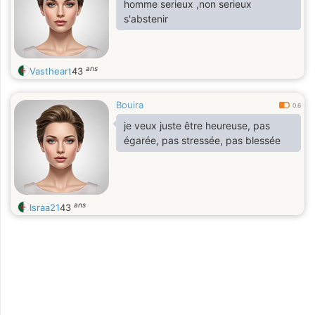
homme serieux ,non serieux
s'abstenir
ans
Vastheart
43
Bouira
0.6
je veux juste être heureuse, pas
égarée, pas stressée, pas blessée
ans
Israa21
43