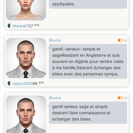
appliquées,
ans
Marwa17
27
Bouira
0.3
gentil -serieux- simple et
sageRésidant en Angleterre et suis
souvent en Algérie pour rendre visite
à ma famille,Désirant échanger des
idées avec des personnes sympa,
ans
Jacko2020
68
Bouira
0.3
gentil serieux sage et simple
desirant faire connaissance et
echanger des idees.