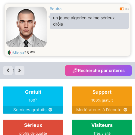
Bouira
0.5
un jeune algerien calme sérieux
drôle
ans
Midau
26
1
Recherche par critères
Gratuit
Support
%
100
100% gratuit
Services gratuits
Modérateurs à l'écoute
Sérieux
Visiteurs
profils de qualité
Très visité