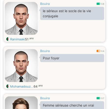
Bouira
0.8
le sérieux est le socle de la vie
conjugale
ans
Ranimaaki
51
Bouira
0.4
Pour foyer
ans
Mohamadouz...
64
Bouira
0.7
Femme sérieuse cherche un vrai