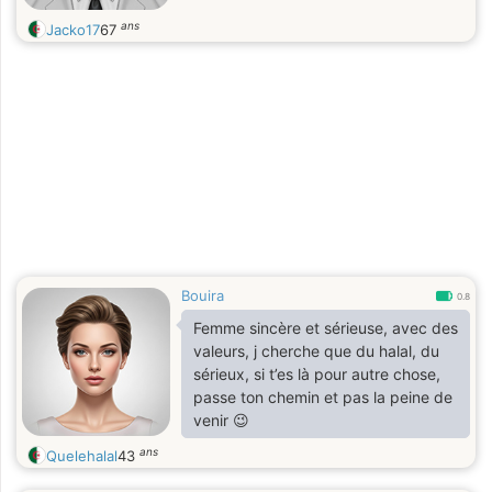
ans
Jacko17
67
Bouira
0.8
Femme sincère et sérieuse, avec des
valeurs, j cherche que du halal, du
sérieux, si t’es là pour autre chose,
passe ton chemin et pas la peine de
venir 😉
ans
Quelehalal
43