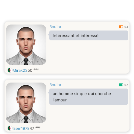
Bouira
0.4
Intéressant et intéressé
ans
Mirak23
50
Bouira
0.7
un homme simple qui cherche
l'amour
ans
Izem1978
47