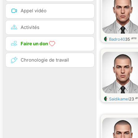
Appel vidéo
Activités
ans
Badro40
35
Faire un don
Chronologie de travail
a
Saidikamel
23