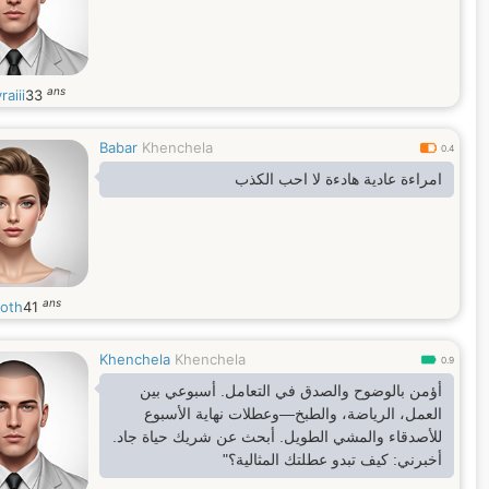
ans
raiii
33
Babar
Khenchela
0.4
امراءة عادية هادءة لا احب الكذب
ans
oth
41
Khenchela
Khenchela
0.9
أؤمن بالوضوح والصدق في التعامل. أسبوعي بين
العمل، الرياضة، والطبخ—وعطلات نهاية الأسبوع
للأصدقاء والمشي الطويل. أبحث عن شريك حياة جاد.
أخبرني: كيف تبدو عطلتك المثالية؟"