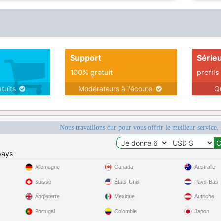
Support
Série
100% gratuit
profils
atuits
Modérateurs à l'écoute
Q
Nous travaillons dur pour vous offrir le meilleur service, 
pays
Allemagne
Canada
Australie
Suisse
États-Unis
Pays-Bas
Angleterre
Mexique
Autriche
Portugal
Colombie
Japon