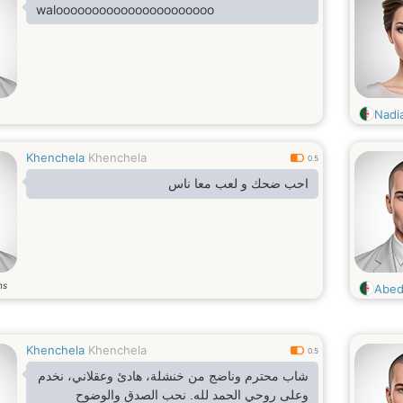
waloooooooooooooooooooooo
Nadi
Khenchela
Khenchela
0.5
احب ضحك و لعب معا ناس
ns
Abede
Khenchela
Khenchela
0.5
شاب محترم وناضج من خنشلة، هادئ وعقلاني، نخدم
وعلى روحي الحمد لله. نحب الصدق والوضوح