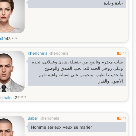
جادة وحادة
ans
a40
43
Khenchela
Khenchela
0.5
شاب محترم وناضج من خنشلة، هادئ وعقلاني، نخدم
وعلى روحي الحمد لله. نحب الصدق والوضوح
والحديث الطيب، ونحوس على إنسانة واعية تفهم
الأصول والقدر
ans
lhaki...
22
Babar
Khenchela
0.3
Homme sérieux veux se marier