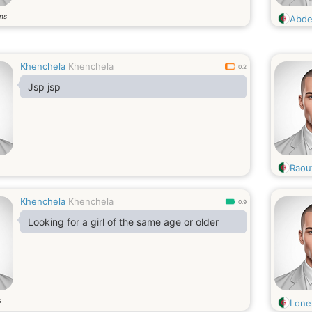
ns
Abde
Khenchela
Khenchela
0.2
Jsp jsp
Raou
Khenchela
Khenchela
0.9
Looking for a girl of the same age or older
s
Lone