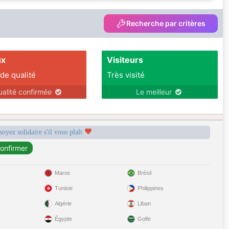
Recherche par critères
ux
Visiteurs
 de qualité
Très visité
ualité confirmée
Le meilleur
soyez solidaire s'il vous plaît
Maroc
Brésil
Tunisie
Philippines
Algérie
Liban
Égypte
Golfe