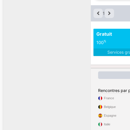
1
Gratuit
%
100
Services gr
Rencontres par 
France
Belgique
Espagne
Italie