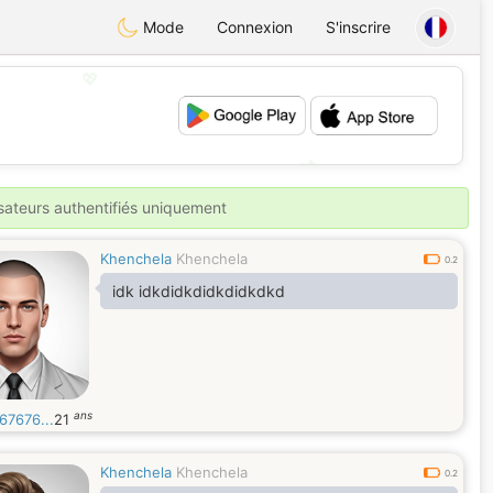
Mode
Connexion
S'inscrire
💖
💕
isateurs authentifiés uniquement
Khenchela
Khenchela
0.2
idk idkdidkdidkdidkdkd
ans
67676...
21
Khenchela
Khenchela
0.2