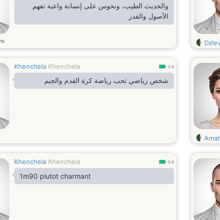
والحديث الطيب، ونحوس على إنسانة واعية تفهم
الأصول والقدر
ns
Dzlev
Khenchela
Khenchela
0.9
شخص رياضي تحب رياضة كرة القدم والجيم
Amat
Khenchela
Khenchela
0.9
1m90 plutot charmant