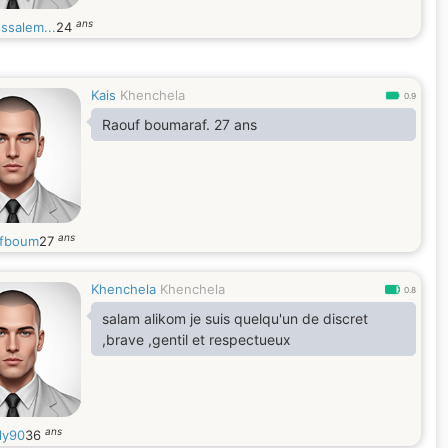
ans
ssalem...
24
Kais
Khenchela
0.9
Raouf boumaraf. 27 ans
ans
fboum
27
Khenchela
Khenchela
0.8
salam alikom je suis quelqu'un de discret
,brave ,gentil et respectueux
ans
ly90
36