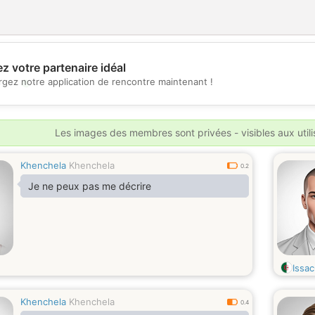
z votre partenaire idéal
💖
rgez notre application de rencontre maintenant !
💕
Les images des membres sont privées - visibles aux util
Khenchela
Khenchela
0.2
Je ne peux pas me décrire
Issac
Khenchela
Khenchela
0.4