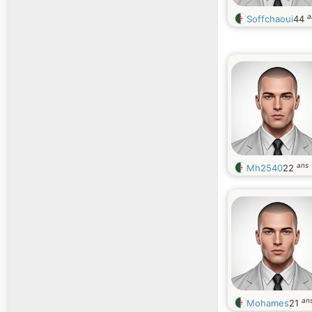
a
Soffchaoui
44
ans
Mh2540
22
an
Mohames
21