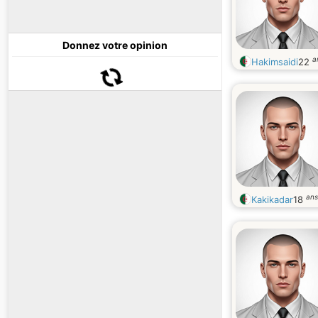
Donnez votre opinion
a
Hakimsaidi
22
ans
Kakikadar
18