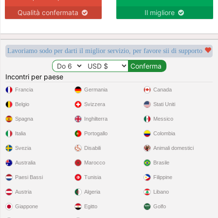
Qualità confermata
Il migliore
Lavoriamo sodo per darti il miglior servizio, per favore sii di supporto
Incontri per paese
Francia
Germania
Canada
Belgio
Svizzera
Stati Uniti
Spagna
Inghilterra
Messico
Italia
Portogallo
Colombia
Svezia
Disabili
Animali domestici
Australia
Marocco
Brasile
Paesi Bassi
Tunisia
Filippine
Austria
Algeria
Libano
Giappone
Egitto
Golfo