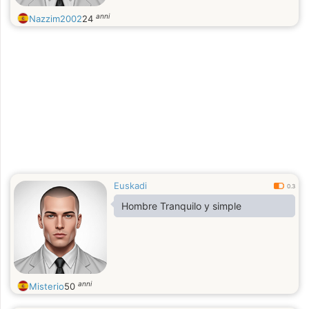
anni
Nazzim2002
24
Euskadi
0.3
Hombre Tranquilo y simple
anni
Misterio
50