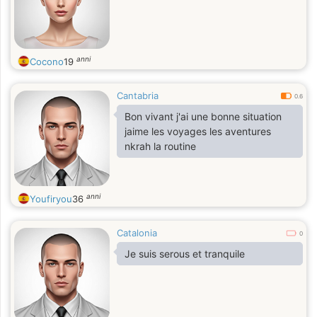
anni
Cocono
19
Cantabria
0.6
Bon vivant j'ai une bonne situation
jaime les voyages les aventures
nkrah la routine
anni
Youfiryou
36
Catalonia
0
Je suis serous et tranquile