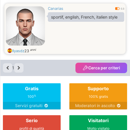
Canarias
0.3
sportif, english, French, italien style
anni
Ilyasdz
23
1
Cerca per criteri
Gratis
Supporto
%
100
100% gratis
Servizi gratuiti
Moderatori in ascolto
Serio
Visitatori
profili di qualità
Molto visitato