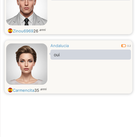
anni
Zinou6969
26
Andalucia
0.2
oui
anni
Carmencita
35