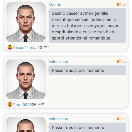
Madrid
0.4
Salut c yasser aymen gentille
romantique sensuel fidèle aime la
mer les balades les voyages ouvert
desprit aimable cuisine tres bien
sportif attentionné romantique
sensuel fidèle aime la mer les
anni
Yasser1sma...
43
balades les voyages
Valenciana
0.3
Passer des super moments
anni
Zinou9876
26
Valenciana
0.3
Passer des super moments