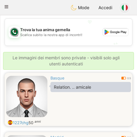
Weshrak
Toggle
Mode
Accedi
navigation
💖
Trova la tua anima gemella
💖
Scarica subito la nostra app di incontri!
💕
💕
Le immagini dei membri sono private - visibili solo agli
utenti autenticati
Basque
0.5
Relation. .. amicale
anni
1227chg
50