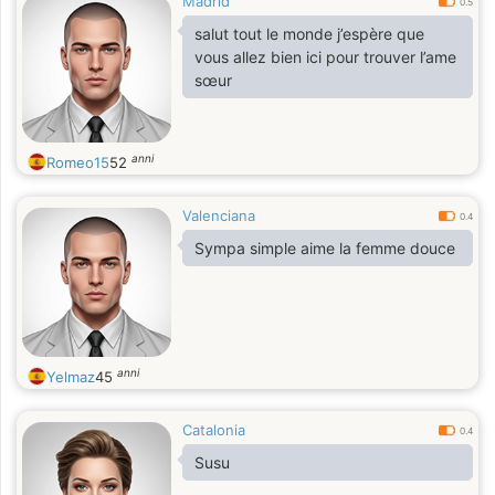
Madrid
0.5
salut tout le monde j’espère que
vous allez bien ici pour trouver l’ame
sœur
anni
Romeo15
52
Valenciana
0.4
Sympa simple aime la femme douce
anni
Yelmaz
45
Catalonia
0.4
Susu