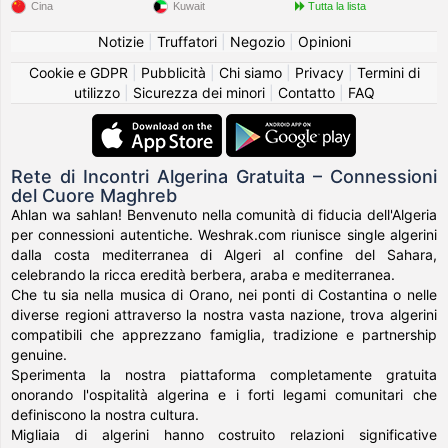
Cina
Kuwait
Tutta la lista
Notizie
|
Truffatori
|
Negozio
|
Opinioni
Cookie e GDPR
|
Pubblicità
|
Chi siamo
|
Privacy
|
Termini di
utilizzo
|
Sicurezza dei minori
|
Contatto
|
FAQ
Rete di Incontri Algerina Gratuita – Connessioni
del Cuore Maghreb
Ahlan wa sahlan! Benvenuto nella comunità di fiducia dell'Algeria
per connessioni autentiche. Weshrak.com riunisce single algerini
dalla costa mediterranea di Algeri al confine del Sahara,
celebrando la ricca eredità berbera, araba e mediterranea.
Che tu sia nella musica di Orano, nei ponti di Costantina o nelle
diverse regioni attraverso la nostra vasta nazione, trova algerini
compatibili che apprezzano famiglia, tradizione e partnership
genuine.
Sperimenta la nostra piattaforma completamente gratuita
onorando l'ospitalità algerina e i forti legami comunitari che
definiscono la nostra cultura.
Migliaia di algerini hanno costruito relazioni significative