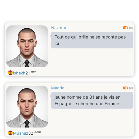
Navarra
0.6
Tout ce qui brille ne se raconte pas
ici
anni
Ishakh
21
Madrid
0.3
jeune homme de 31 ans je vis en
Espagne je cherche une Femme
anni
Musnaz
32