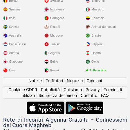
Belgio
Svizzera
Stati Uniti
Spagna
Inghilterra
Messico
Italia
Portogallo
Colombia
Svezia
Disabili
Animali domestici
Australia
Marocco
Brasile
Paesi Bassi
Tunisia
Filippine
Austria
Algeria
Libano
Giappone
Egitto
Golfo
Cina
Kuwait
Tutta la lista
Notizie
|
Truffatori
|
Negozio
|
Opinioni
Cookie e GDPR
|
Pubblicità
|
Chi siamo
|
Privacy
|
Termini di
utilizzo
|
Sicurezza dei minori
|
Contatto
|
FAQ
Rete di Incontri Algerina Gratuita – Connessioni
del Cuore Maghreb