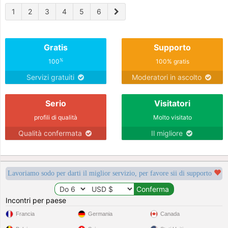
1
2
3
4
5
6
Gratis
Supporto
%
100
100% gratis
Servizi gratuiti
Moderatori in ascolto
Serio
Visitatori
profili di qualità
Molto visitato
Qualità confermata
Il migliore
Lavoriamo sodo per darti il miglior servizio, per favore sii di supporto
Incontri per paese
Francia
Germania
Canada