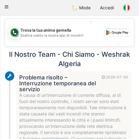
Weshrak
Toggle
Mode
Accedi
navigation
💖
Trova la tua anima gemella
💖
Scarica subito la nostra app di incontri!
💕
💕
Il Nostro Team - Chi Siamo - Weshrak
Algeria
Problema risolto –
2026-07-30
Interruzione temporanea del
servizio
A causa di un'interruzione di corrente diffusa, al di
fuori del nostro controllo, i nostri server sono stati
temporaneamente non disponibili. Tale interruzione è
stata causata dai vasti incendi che stanno
attualmente interessando le città e i paesi limitrofi,
provocando un'interruzione della rete elettrica
regionale. Il servizio è ora completamente ripristinato
e funziona regolarmente. Ci scusiamo per il disagio e