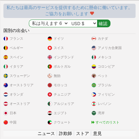
私たちは最高のサービスを提供するために懸命に働いています。
ご協力をお願いします
国別の出会い
フランス
ドイツ
カナダ
ベルギー
スイス
アメリカ合衆国
スペイン
イングランド
メキシコ
イタリア
ポルトガル
コロンビア
スウェーデン
無効
ペット
オーストラリア
モロッコ
ブラジル
オランダ
チュニジア
フィリピン
オーストリア
アルジェリア
レバノン
日本
エジプト
湾岸
中国
クウェート
すべてのリスト
ニュース
|
詐欺師
|
ストア
|
意見