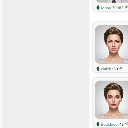
歳
Mosta700
62
歳
Nabiha
69
歳
Boucledor
48