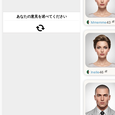
あなたの意見を述べてください
歳
Mmemme
43
歳
Inelle
46