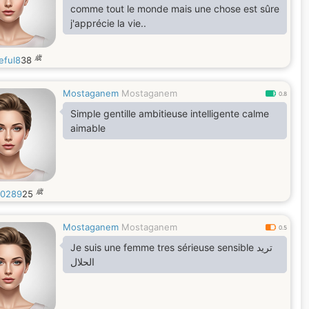
comme tout le monde mais une chose est sûre
j'apprécie la vie..
歳
eful8
38
Mostaganem
Mostaganem
0.8
Simple gentille ambitieuse intelligente calme
aimable
歳
0289
25
Mostaganem
Mostaganem
0.5
Je suis une femme tres sérieuse sensible تريد
الحلال