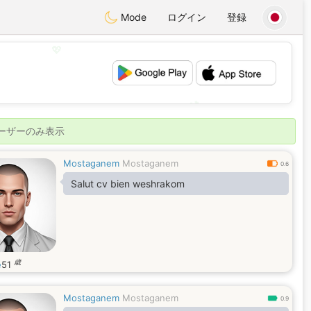
Mode
ログイン
登録
💖
💕
ユーザーのみ表示
Mostaganem
Mostaganem
0.6
Salut cv bien weshrakom
歳
e
51
Mostaganem
Mostaganem
0.9