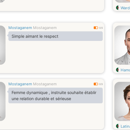
Ward
Mostaganem
Mostaganem
0.5
Simple aimant le respect
Ham
Mostaganem
Mostaganem
0.5
Femme dynamique , instruite souhaite établir
une relation durable et sérieuse
Lati