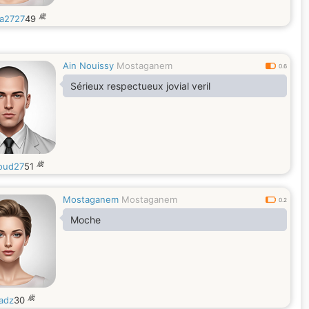
歳
a2727
49
Ain Nouissy
Mostaganem
0.6
Sérieux respectueux jovial veril
歳
oud27
51
Mostaganem
Mostaganem
0.2
Moche
歳
nadz
30