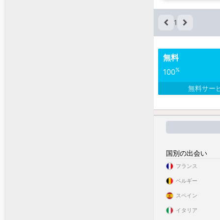
1
無料
%
100
無料サー
国別の出会い
フランス
ベルギー
スペイン
イタリア