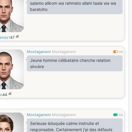
salamo alikom wa rahmato allahi taala wa wa
baratoho
歳
imdz1
47
Mostaganem
Mostaganem
0.5
Jeune homme célibataire cherche relation
sincère
歳
so
44
Mostaganem
Mostaganem
0.8
Serieuse éduquée calme instruite et
responsable. Certainement j'ai des défauts