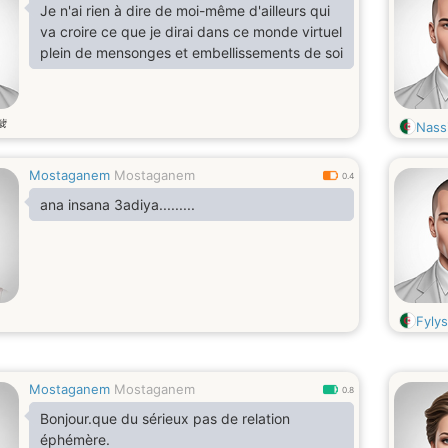
Je n'ai rien à dire de moi-même d'ailleurs qui
va croire ce que je dirai dans ce monde virtuel
plein de mensonges et embellissements de soi
歳
Nass
Mostaganem
Mostaganem
0.4
ana insana 3adiya.........
Fyly
Mostaganem
Mostaganem
0.8
Bonjour.que du sérieux pas de relation
éphémère.