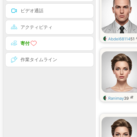
ビデオ通話
アクティビティ
Abdel68114
51
寄付
作業タイムライン
歳
Ranimay
39