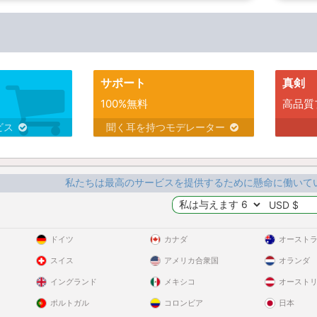
サポート
真剣
100%無料
高品質
ビス
聞く耳を持つモデレーター
私たちは最高のサービスを提供するために懸命に働いて
ドイツ
カナダ
オースト
スイス
アメリカ合衆国
オランダ
イングランド
メキシコ
オースト
ポルトガル
コロンビア
日本