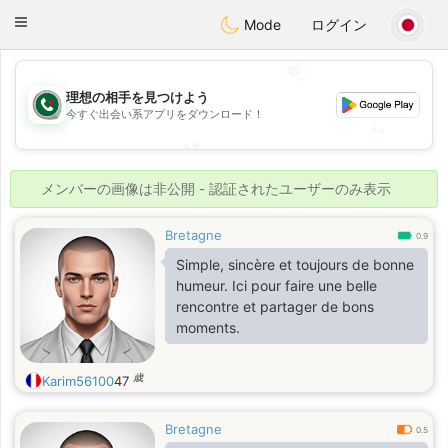
Weshrak
Toggle
Mode
ログイン
navigation
💖
💖
理想の相手を見つけよう
今すぐ出会い系アプリをダウンロード！
💕
💕
メンバーの画像は非公開 - 認証されたユーザーのみ表示
Bretagne
0.9
Simple, sincère et toujours de bonne
humeur. Ici pour faire une belle
rencontre et partager de bons
moments.
歳
Karim56100
47
Bretagne
0.5