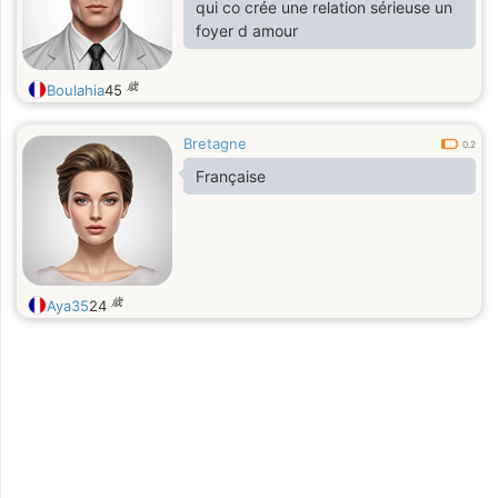
qui co crée une relation sérieuse un
foyer d amour
歳
Boulahia
45
Bretagne
0.2
Française
歳
Aya35
24