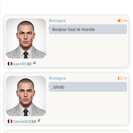
Bretagne
0.6
Bonjour tout le monde
歳
Isac455
30
Bretagne
0.2
Jshdb
歳
Yanisbli09
34