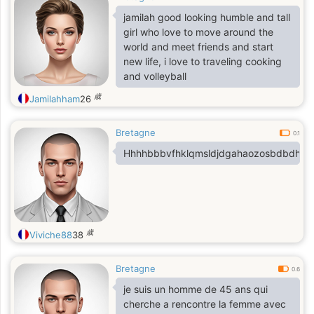
jamilah good looking humble and tall
girl who love to move around the
world and meet friends and start
new life, i love to traveling cooking
and volleyball
歳
Jamilahham
26
Bretagne
0.1
Hhhhbbbvfhklqmsldjdgahaozosbdbdhsys
歳
Viviche88
38
Bretagne
0.6
je suis un homme de 45 ans qui
cherche a rencontre la femme avec