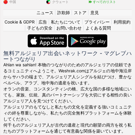
中国
クウェート
すべてのリスト
ニュース
|
詐欺師
|
ストア
|
意見
Cookie & GDPR
|
広告
|
私たちについて
|
プライバシー
|
利用規約
|
子どもの安全
|
お問い合わせ
|
よくある質問
無料アルジェリア出会いネットワーク - マグレブハ
ートつながり
Ahlan wa sahlan! 本物のつながりのためのアルジェリアの信頼でき
るコミュニティへようこそ。Weshrak.comはアルジェの地中海沿岸
からサハラの端まで、アルジェリア人シングルを結びつけ、豊かな
ベルベル、アラブ、地中海の遺産を祝います。
オランの音楽、コンスタンティンの橋、広大な国の多様な地域にい
ても、家族、伝統、真のパートナーシップを大切にする相性の良い
アルジェリア人を見つけてください。
アルジェリアのもてなしと私たちの文化を定義する強いコミュニテ
ィの絆を尊重しながら、私たちの完全無料プラットフォームを体験
してください。
何千ものアルジェリア人が古代の遺産と現代の願望の両方を祝う私
たちのプラットフォームを通じて有意義な関係を築いています。