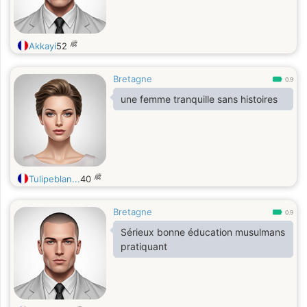
歳
Akkayi
52
Bretagne
0.9
une femme tranquille sans histoires
歳
Tulipeblan...
40
Bretagne
0.9
Sérieux bonne éducation musulmans
pratiquant