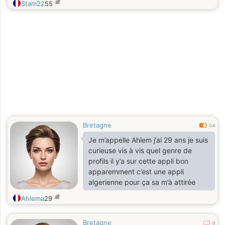
歳
Stam22
55
Bretagne
0.4
Je m’appelle Ahlem j’ai 29 ans je suis
curieuse vis à vis quel genre de
profils il y’a sur cette appli bon
apparemment c’est une appli
algerienne pour ça sa m’à attirée
歳
Ahlema
29
Bretagne
0