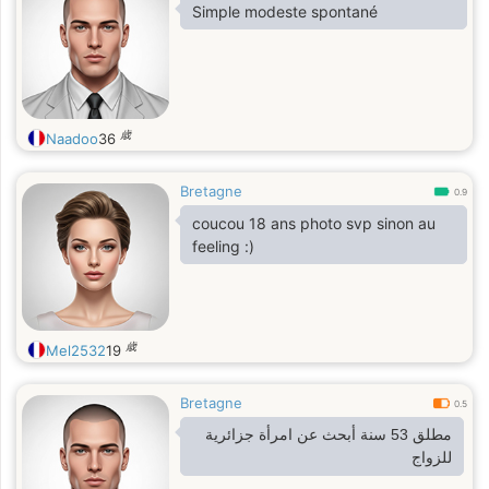
Simple modeste spontané
歳
Naadoo
36
Bretagne
0.9
coucou 18 ans photo svp sinon au
feeling :)
歳
Mel2532
19
Bretagne
0.5
مطلق 53 سنة أبحث عن امرأة جزائرية
للزواج