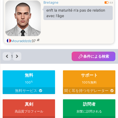
Bretagne
0.3
enft la maturité n'a pas de relation
avec l'âge
歳
Mouraddzdz
37
1
条件による検索
無料
サポート
%
100
100%無料
無料サービス
聞く耳を持つモデレーター
真剣
訪問者
高品質プロフィール
頻繁に訪問される