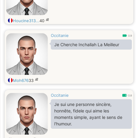
歳
Houcine313...
40
Occitanie
0.9
Je Cherche Inchallah La Meilleur
歳
Moh676
33
Occitanie
0.8
Je sui une personne sincère,
honnête, fidele qui aime les
moments simple, ayant le sens de
l'humour.