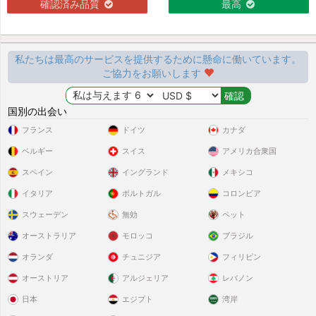
確認済み品質
最高
私たちは最高のサービスを提供するために懸命に働いています。
ご協力をお願いします
国別の出会い
フランス
ドイツ
カナダ
ベルギー
スイス
アメリカ合衆国
スペイン
イングランド
メキシコ
イタリア
ポルトガル
コロンビア
スウェーデン
無効
ペット
オーストラリア
モロッコ
ブラジル
オランダ
チュニジア
フィリピン
オーストリア
アルジェリア
レバノン
日本
エジプト
湾岸