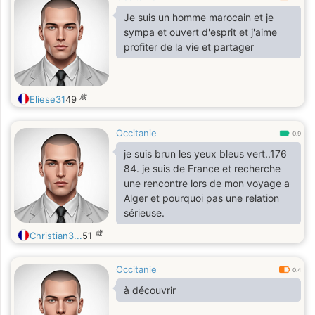
Je suis un homme marocain et je
sympa et ouvert d'esprit et j'aime
profiter de la vie et partager
歳
Eliese31
49
Occitanie
0.9
je suis brun les yeux bleus vert..176
84. je suis de France et recherche
une rencontre lors de mon voyage a
Alger et pourquoi pas une relation
sérieuse.
歳
Christian3...
51
Occitanie
0.4
à découvrir