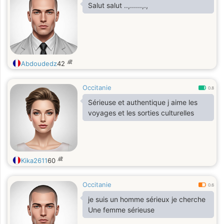
Salut salut ..,......,.,
歳
Abdoudedz
42
Occitanie
0.8
Sérieuse et authentique j aime les
voyages et les sorties culturelles
歳
Kika2611
60
Occitanie
0.6
je suis un homme sérieux je cherche
Une femme sérieuse