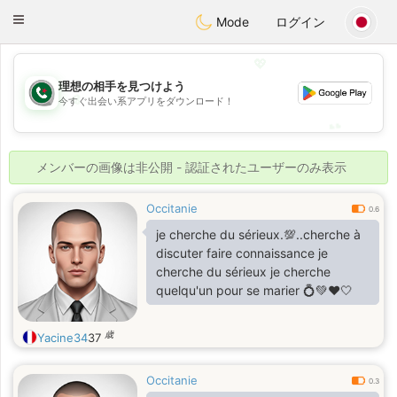
Weshrak
Toggle
Mode
ログイン
navigation
💖
理想の相手を見つけよう
💖
今すぐ出会い系アプリをダウンロード！
💕
💕
メンバーの画像は非公開 - 認証されたユーザーのみ表示
Occitanie
0.6
je cherche du sérieux.💯..cherche à
discuter faire connaissance je
cherche du sérieux je cherche
quelqu'un pour se marier 💍💚❤️🤍
歳
Yacine34
37
Occitanie
0.3