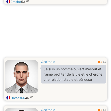
歳
Amsito
53
Occitanie
0.6
Je suis un homme ouvert d'esprit et
j'aime profiter de la vie et je cherche
une relation stable et sérieuse
歳
Lucass66
46
Occitanie
0.6