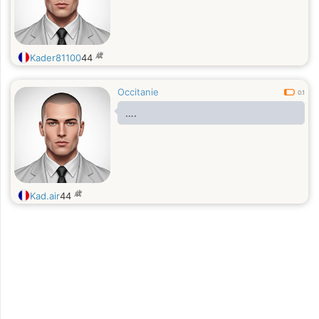
歳
Kader81100
44
Occitanie
0.1
….
歳
Kad.air
44