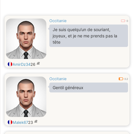
Occitanie
0
Je suis quelqu’un de souriant,
joyeux, et je ne me prends pas la
tête
歳
AmirDz34
26
Occitanie
0.2
Gentil généreux
歳
Malek67
23