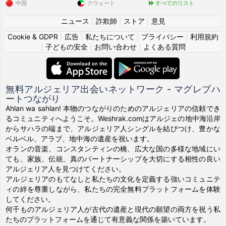
中国
クウェート
すべてのリスト
ニュース
|
詐欺師
|
ストア
|
意見
Cookie & GDPR
|
広告
|
私たちについて
|
プライバシー
|
利用規約
|
子どもの安全
|
お問い合わせ
|
よくある質問
無料アルジェリア出会いネットワーク - マグレブハ
ートつながり
Ahlan wa sahlan! 本物のつながりのためのアルジェリアの信頼でき
るコミュニティへようこそ。Weshrak.comはアルジェの地中海沿岸
からサハラの端まで、アルジェリア人シングルを結びつけ、豊かな
ベルベル、アラブ、地中海の遺産を祝います。
オランの音楽、コンスタンティンの橋、広大な国の多様な地域にい
ても、家族、伝統、真のパートナーシップを大切にする相性の良い
アルジェリア人を見つけてください。
アルジェリアのもてなしと私たちの文化を定義する強いコミュニテ
ィの絆を尊重しながら、私たちの完全無料プラットフォームを体験
してください。
何千ものアルジェリア人が古代の遺産と現代の願望の両方を祝う私
たちのプラットフォームを通じて有意義な関係を築いています。