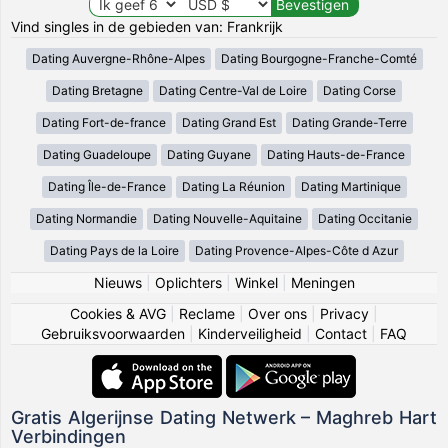
Vind singles in de gebieden van: Frankrijk
Dating Auvergne-Rhône-Alpes
Dating Bourgogne-Franche-Comté
Dating Bretagne
Dating Centre-Val de Loire
Dating Corse
Dating Fort-de-france
Dating Grand Est
Dating Grande-Terre
Dating Guadeloupe
Dating Guyane
Dating Hauts-de-France
Dating Île-de-France
Dating La Réunion
Dating Martinique
Dating Normandie
Dating Nouvelle-Aquitaine
Dating Occitanie
Dating Pays de la Loire
Dating Provence-Alpes-Côte d Azur
Nieuws
|
Oplichters
|
Winkel
|
Meningen
Cookies & AVG
|
Reclame
|
Over ons
|
Privacy
|
Gebruiksvoorwaarden
|
Kinderveiligheid
|
Contact
|
FAQ
Gratis Algerijnse Dating Netwerk – Maghreb Hart
Verbindingen