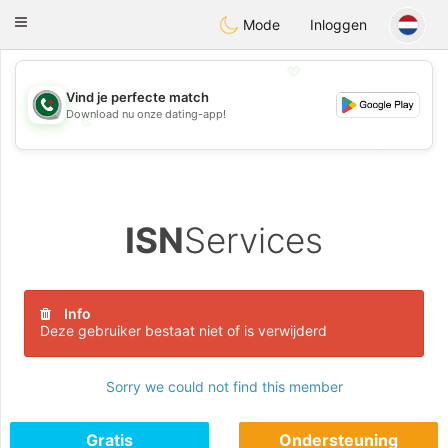
Weshrak
Toggle
Mode
Inloggen
navigation
💖
Vind je perfecte match
Download nu onze dating-app!
💖
💕
💕
ISN
Services
Info
Deze gebruiker bestaat niet of is verwijderd
Sorry we could not find this member
Gratis
Ondersteuning