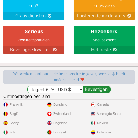
%
100
100% gratis
Gratis diensten
Luisterende moderators
Serieus
Bezoekers
kwaliteitsprofielen
Veel bezocht
Bevestigde kwaliteit
Het beste
We werken hard om je de beste service te geven, wees alsjeblieft
ondersteunend
Ontmoetingen per land
Frankrijk
Duitsland
Canada
België
Zwitserland
Verenigde Staten
Spanje
Engeland
Mexico
Italië
Portugal
Colombia