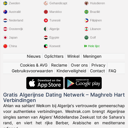
Zweden
Gehandicapt
Huisdieren
Australië
Marokko
Brazilië
Nederland
Tunesië
Filipijnen
Oostenrijk
Algerije
Libanon
Japan
Egypte
Golf
China
Koeweit
Hele lijst
Nieuws
|
Oplichters
|
Winkel
|
Meningen
Cookies & AVG
|
Reclame
|
Over ons
|
Privacy
|
Gebruiksvoorwaarden
|
Kinderveiligheid
|
Contact
|
FAQ
Gratis Algerijnse Dating Netwerk – Maghreb Hart
Verbindingen
Ahlan wa sahlan! Welkom bij Algerije's vertrouwde gemeenschap
voor authentieke verbindingen. Weshrak.com brengt Algerijnse
singles samen van Algiers' Middellandse Zeekust tot de Sahara's
rand, en viert het rijke Berber, Arabische en mediterrane