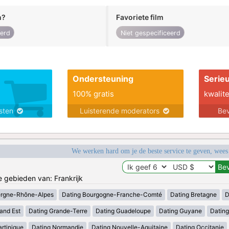
n?
Favoriete film
eerd
Niet gespecificeerd
Ondersteuning
Serie
100% gratis
kwalite
nsten
Luisterende moderators
Bev
We werken hard om je de beste service te geven, wees
e gebieden van: Frankrijk
ergne-Rhône-Alpes
Dating Bourgogne-Franche-Comté
Dating Bretagne
D
and Est
Dating Grande-Terre
Dating Guadeloupe
Dating Guyane
Datin
rtinique
Dating Normandie
Dating Nouvelle-Aquitaine
Dating Occitanie