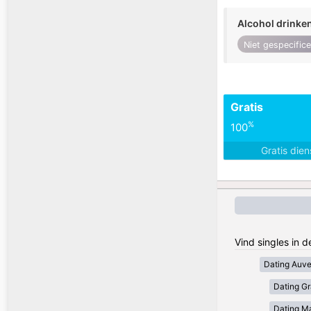
Alcohol drinke
Niet gespecific
Gratis
%
100
Gratis die
Vind singles in d
Dating Auv
Dating Gr
Dating Ma