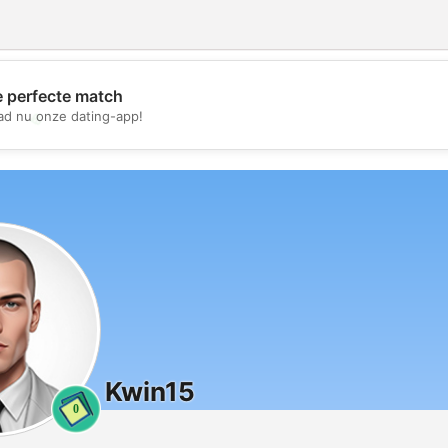
e perfecte match
💖
d nu onze dating-app!
💕
Kwin15
0