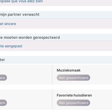
'espeèe que vous allez bien
mijn partner verwacht
et sincere
 die moeten worden gerespecteerd
eria aangepast
ter
Muzieksmaak
eerd
Niet gespecificeerd
Favoriete huisdieren
eerd
Niet gespecificeerd