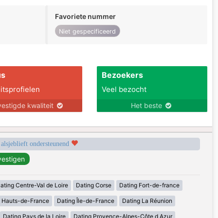
Favoriete nummer
Niet gespecificeerd
us
Bezoekers
itsprofielen
Veel bezocht
estigde kwaliteit
Het beste
 alsjeblieft ondersteunend
ating Centre-Val de Loire
Dating Corse
Dating Fort-de-france
g Hauts-de-France
Dating Île-de-France
Dating La Réunion
Dating Pays de la Loire
Dating Provence-Alpes-Côte d Azur