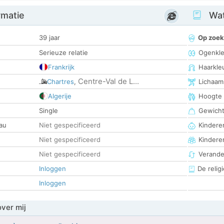
rmatie
Wat
39 jaar
Op zoek
Serieuze relatie
Ogenkle
Frankrijk
Haarkle
Centre-Val de L...
Chartres
,
Lichaam
Algerije
Hoogte
Single
Gewich
au
Niet gespecificeerd
Kinderen
Niet gespecificeerd
Kindere
Niet gespecificeerd
Verander
Inloggen
De religi
Inloggen
over mij