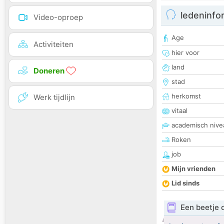
ledeninfo
Video-oproep
Age
Activiteiten
hier voor
land
Doneren
stad
herkomst
Werk tijdlijn
vitaal
academisch nive
Roken
job
Mijn vrienden
Lid sinds
Een beetje 