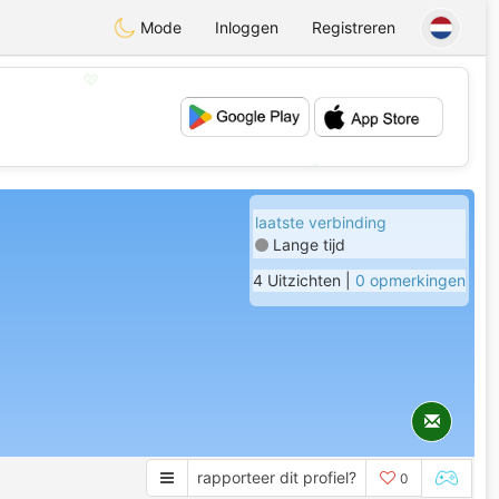
Mode
Inloggen
Registreren
💖
💕
laatste verbinding
Lange tijd
4 Uitzichten |
0 opmerkingen
rapporteer dit profiel?
0