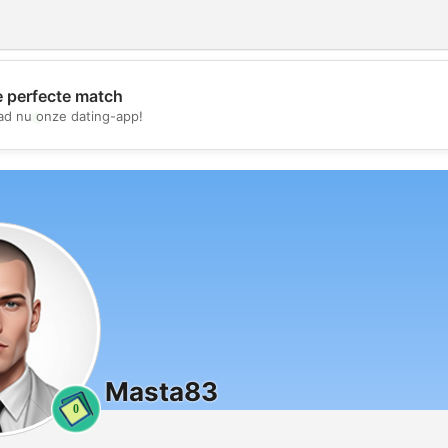
e perfecte match
💖
d nu onze dating-app!
💕
Masta83
0