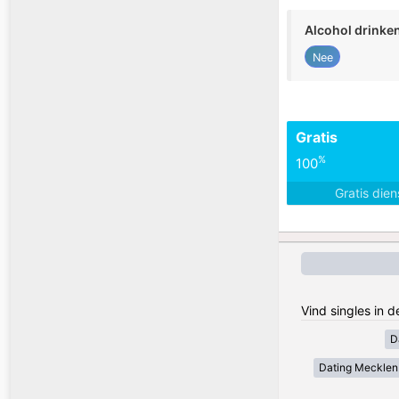
Alcohol drinke
Nee
Gratis
%
100
Gratis die
Vind singles in 
D
Dating Meckle