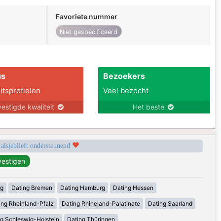
Favoriete nummer
Niet gespecificeerd
us
Bezoekers
itsprofielen
Veel bezocht
estigde kwaliteit
Het beste
 alsjeblieft ondersteunend
rg
Dating Bremen
Dating Hamburg
Dating Hessen
ing Rheinland-Pfalz
Dating Rhineland-Palatinate
Dating Saarland
g Schleswig-Holstein
Dating Thüringen