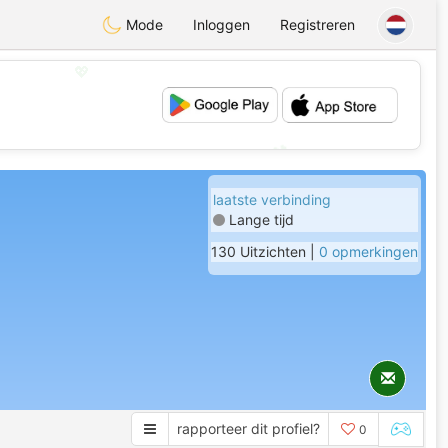
Mode
Inloggen
Registreren
💖
💕
laatste verbinding
Lange tijd
130 Uitzichten |
0 opmerkingen
rapporteer dit profiel?
0