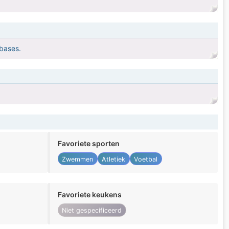
 bases.
Favoriete sporten
Zwemmen
Atletiek
Voetbal
Favoriete keukens
Niet gespecificeerd