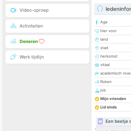
ledeninfo
Video-oproep
Age
Activiteiten
hier voor
land
Doneren
stad
herkomst
Werk tijdlijn
vitaal
academisch nive
Roken
job
Mijn vrienden
Lid sinds
Een beetje 