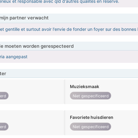
erieux et responsable avec qld d'autres qualités en réserve.
mijn partner verwacht
t gentille et surtout avoir l'envie de fonder un foyer sur des bonnes
 die moeten worden gerespecteerd
eria aangepast
ter
Muzieksmaak
eerd
Niet gespecificeerd
Favoriete huisdieren
eerd
Niet gespecificeerd