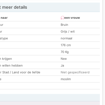
 meer details
 naar
een vrouw
ur
Bruin
ur
Grijs / wit
stype
normaal
176 cm
t
70 Kg
 krijgen
Nee
n willen hebben
Ja
 Stad / Land voor de liefde
Niet gespecificeerd
e
moslim