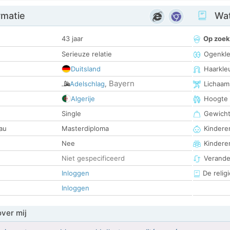
rmatie
Wat
43 jaar
Op zoek
Serieuze relatie
Ogenkle
Duitsland
Haarkle
Bayern
Adelschlag
,
Lichaam
Algerije
Hoogte
Single
Gewich
au
Masterdiploma
Kinderen
Nee
Kindere
Niet gespecificeerd
Verander
Inloggen
De religi
Inloggen
over mij