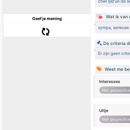
chwi qld'un de s
Wat ik van 
Geef je mening
sympa, serieuse e
De criteria
Er zijn geen crit
Weet me be
Interesses
Niet gespecific
Uitje
Niet gespecific