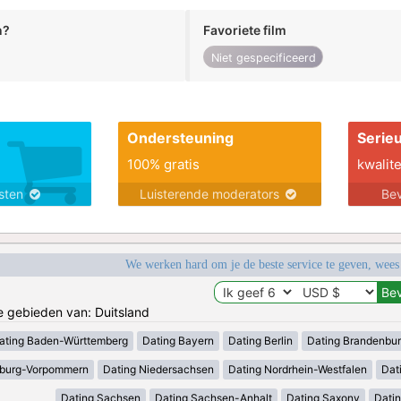
n?
Favoriete film
Niet gespecificeerd
Ondersteuning
Serie
100% gratis
kwalite
nsten
Luisterende moderators
Bev
We werken hard om je de beste service te geven, wees
de gebieden van: Duitsland
ating Baden-Württemberg
Dating Bayern
Dating Berlin
Dating Brandenbu
nburg-Vorpommern
Dating Niedersachsen
Dating Nordrhein-Westfalen
Dat
Dating Sachsen
Dating Sachsen-Anhalt
Dating Saxony
Datin