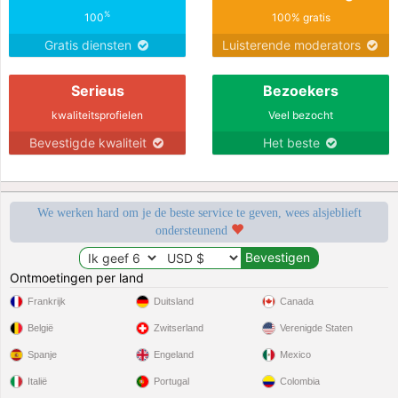
%
100
100% gratis
Gratis diensten
Luisterende moderators
Serieus
Bezoekers
kwaliteitsprofielen
Veel bezocht
Bevestigde kwaliteit
Het beste
We werken hard om je de beste service te geven, wees alsjeblieft
ondersteunend
Ontmoetingen per land
Frankrijk
Duitsland
Canada
België
Zwitserland
Verenigde Staten
Spanje
Engeland
Mexico
Italië
Portugal
Colombia