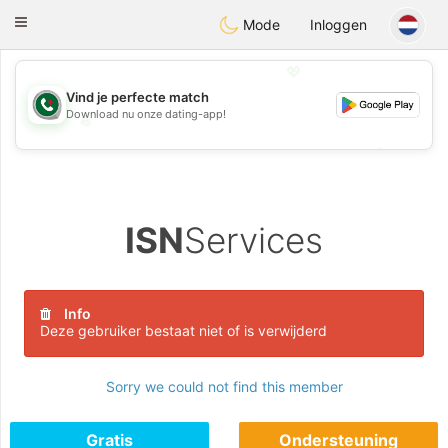
Weshrak
Toggle
Mode
Inloggen
navigation
💖
Vind je perfecte match
Download nu onze dating-app!
💖
💕
💕
ISN
Services
Info
Deze gebruiker bestaat niet of is verwijderd
Sorry we could not find this member
Gratis
Ondersteuning