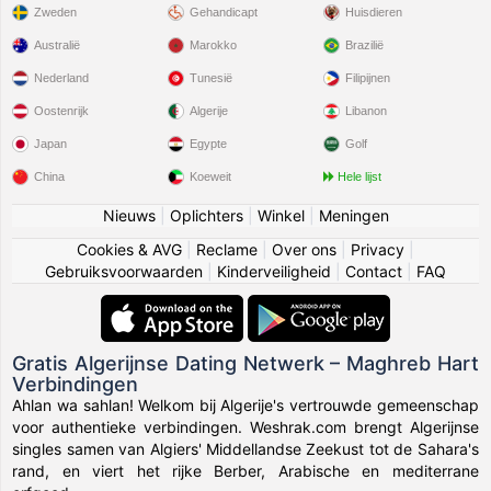
Zweden
Gehandicapt
Huisdieren
Australië
Marokko
Brazilië
Nederland
Tunesië
Filipijnen
Oostenrijk
Algerije
Libanon
Japan
Egypte
Golf
China
Koeweit
Hele lijst
Nieuws
|
Oplichters
|
Winkel
|
Meningen
Cookies & AVG
|
Reclame
|
Over ons
|
Privacy
|
Gebruiksvoorwaarden
|
Kinderveiligheid
|
Contact
|
FAQ
Gratis Algerijnse Dating Netwerk – Maghreb Hart
Verbindingen
Ahlan wa sahlan! Welkom bij Algerije's vertrouwde gemeenschap
voor authentieke verbindingen. Weshrak.com brengt Algerijnse
singles samen van Algiers' Middellandse Zeekust tot de Sahara's
rand, en viert het rijke Berber, Arabische en mediterrane