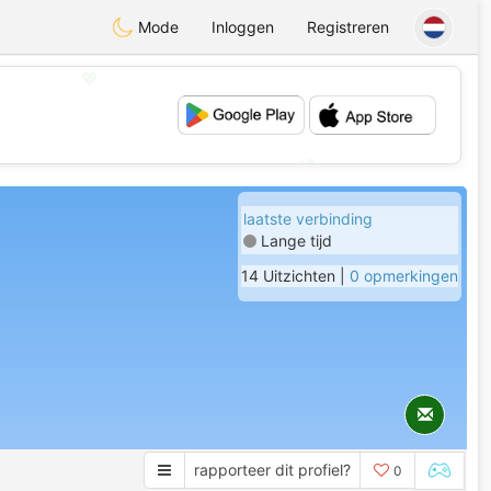
Mode
Inloggen
Registreren
💖
💕
laatste verbinding
Lange tijd
14 Uitzichten |
0 opmerkingen
rapporteer dit profiel?
0