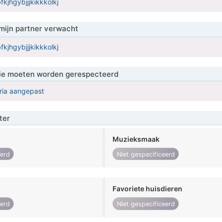
fkjhgybjjjkikkkolkj
mijn partner verwacht
fkjhgybjjjkikkkolkj
 die moeten worden gerespecteerd
eria aangepast
ter
Muzieksmaak
eerd
Niet gespecificeerd
Favoriete huisdieren
eerd
Niet gespecificeerd