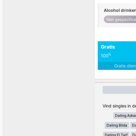
Alcohol drinke
Niet gespecific
Gratis
%
100
Gratis die
Vind singles in d
Dating Adra
Dating Blida
Da
Dating El Tarf
D