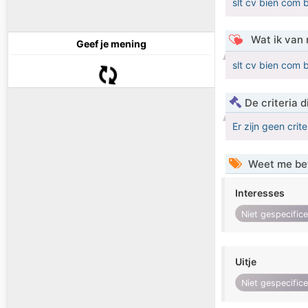
slt cv bien com b
Wat ik van 
Geef je mening
slt cv bien com b
De criteria
Er zijn geen crit
Weet me be
Interesses
Niet gespecific
Uitje
Niet gespecific