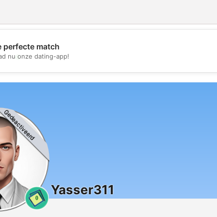
e perfecte match
💖
d nu onze dating-app!
💕
Gedeactiveerd
Yasser311
0