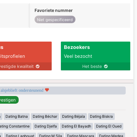
Favoriete nummer
Niet gespecificeerd
us
Bezoekers
itsprofielen
Veel bezocht
estigde kwaliteit
Het beste
 alsjeblieft ondersteunend
a
Dating Batna
Dating Béchar
Dating Béjaïa
Dating Biskra
ating Constantine
Dating Djelfa
Dating El Bayadh
Dating El Oued
a
Dating Laghouat
Dating M Sila
Dating Mascara
Dating Medea