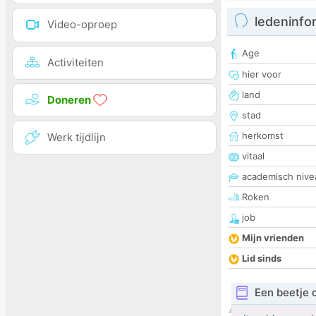
ledeninfo
Video-oproep
Age
Activiteiten
hier voor
land
Doneren
stad
herkomst
Werk tijdlijn
vitaal
academisch nive
Roken
job
Mijn vrienden
Lid sinds
Een beetje 