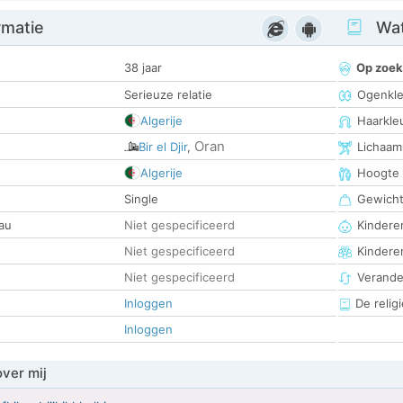
rmatie
Wat
38 jaar
Op zoek
Serieuze relatie
Ogenkle
Algerije
Haarkle
Oran
Bir el Djir
,
Lichaam
Algerije
Hoogte
Single
Gewich
au
Niet gespecificeerd
Kinderen
Niet gespecificeerd
Kindere
Niet gespecificeerd
Verander
Inloggen
De religi
Inloggen
over mij