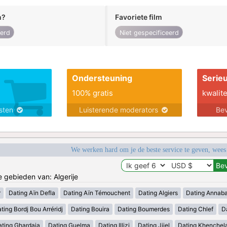
n?
Favoriete film
eerd
Niet gespecificeerd
Ondersteuning
Serie
100% gratis
kwalite
nsten
Luisterende moderators
Bev
We werken hard om je de beste service te geven, wees
e gebieden van: Algerije
r
Dating Aïn Defla
Dating Aïn Témouchent
Dating Algiers
Dating Annab
ting Bordj Bou Arréridj
Dating Bouira
Dating Boumerdes
Dating Chlef
D
ating Ghardaia
Dating Guelma
Dating Illizi
Dating Jijel
Dating Khenchel