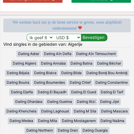
We werken hard om je de beste service te geven, wees alsjeblieft
ondersteunend
Vind singles in de gebieden van: Algerije
Dating Adrar
Dating Aïn Defla
Dating Aïn Témouchent
Dating Algiers
Dating Annaba
Dating Batna
Dating Béchar
Dating Béjaïa
Dating Biskra
Dating Blida
Dating Bordj Bou Arréridj
Dating Bouira
Dating Boumerdes
Dating Chlef
Dating Constantine
Dating Djelfa
Dating El Bayadh
Dating El Oued
Dating El Tarf
Dating Ghardaia
Dating Guelma
Dating Illizi
Dating Jijel
Dating Khenchela
Dating Laghouat
Dating M Sila
Dating Mascara
Dating Medea
Dating Mila
Dating Mostaganem
Dating Naâma
Dating Northern
Dating Oran
Dating Ouargla