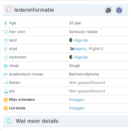
ledeninformatie
Age
20 jaar
hier voor
Serieuze relatie
land
Algerije
Algiers
stad
Algiers
,
herkomst
Algerije
vitaal
Single
academisch niveau
Bachelordiploma
Roken
Niet gespecificeerd
job
Niet gespecificeerd
Mijn vrienden
Inloggen
Lid sinds
Inloggen
Wat meer details