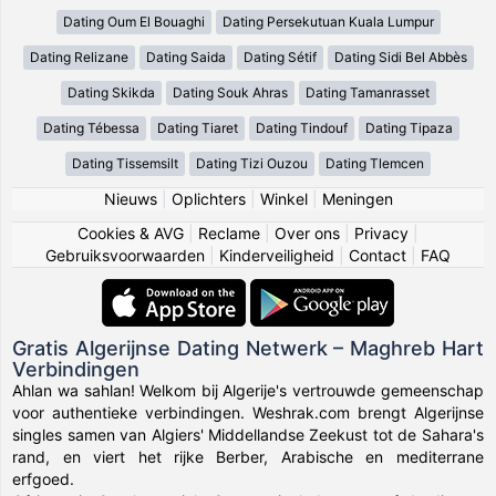
Dating Oum El Bouaghi
Dating Persekutuan Kuala Lumpur
Dating Relizane
Dating Saida
Dating Sétif
Dating Sidi Bel Abbès
Dating Skikda
Dating Souk Ahras
Dating Tamanrasset
Dating Tébessa
Dating Tiaret
Dating Tindouf
Dating Tipaza
Dating Tissemsilt
Dating Tizi Ouzou
Dating Tlemcen
Nieuws
|
Oplichters
|
Winkel
|
Meningen
Cookies & AVG
|
Reclame
|
Over ons
|
Privacy
|
Gebruiksvoorwaarden
|
Kinderveiligheid
|
Contact
|
FAQ
Gratis Algerijnse Dating Netwerk – Maghreb Hart
Verbindingen
Ahlan wa sahlan! Welkom bij Algerije's vertrouwde gemeenschap
voor authentieke verbindingen. Weshrak.com brengt Algerijnse
singles samen van Algiers' Middellandse Zeekust tot de Sahara's
rand, en viert het rijke Berber, Arabische en mediterrane
erfgoed.