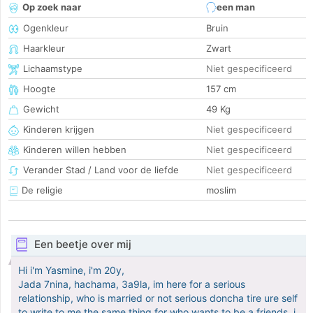
Op zoek naar
een man
Ogenkleur
Bruin
Haarkleur
Zwart
Lichaamstype
Niet gespecificeerd
Hoogte
157 cm
Gewicht
49 Kg
Kinderen krijgen
Niet gespecificeerd
Kinderen willen hebben
Niet gespecificeerd
Verander Stad / Land voor de liefde
Niet gespecificeerd
De religie
moslim
Een beetje over mij
Hi i'm Yasmine, i'm 20y,
Jada 7nina, hachama, 3a9la, im here for a serious
relationship, who is married or not serious doncha tire ure self
to write to me,the same thing for who wants to be a friends, i