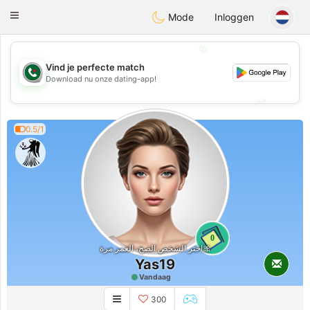
Weshrak
Toggle
Mode
Inloggen
navigation
💖
Vind je perfecte match
💖
Download nu onze dating-app!
💕
💕
0.5/1
0
اختر الشخص الصح، العمر مرة🎀
Yas19
Vandaag
300