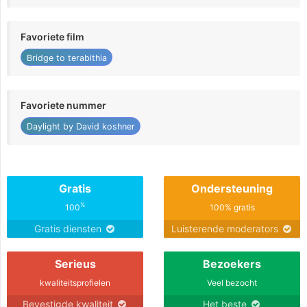
Favoriete film
Bridge to terabithia
Favoriete nummer
Daylight by David koshner
Gratis
Ondersteuning
%
100
100% gratis
Gratis diensten
Luisterende moderators
Serieus
Bezoekers
kwaliteitsprofielen
Veel bezocht
Bevestigde kwaliteit
Het beste