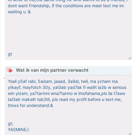
dont want Friendship, if the conditions are meet text me im
waiting u :&
gt
Wat ik van mijn partner verwacht
Ysali y5af rabi, 5adam, jaaad, 3a9al, twil, ma ycham ma
ytkayf, mayfotch 30y, yal3ab yad7ak fi wa9t la3b w serious
win ylzam, ya7tarmni wna7tarmo w lmofahama,pls ila t7aws
tal3ab makalh tab3tli, pls read my profil before u text me,
thnxs for understand:&
gt;
YASMINE;)