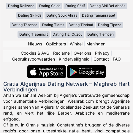
Dating Relizane
Dating Saida
Dating Sétif
Dating Sidi Bel Abbès
Dating Skikda
Dating Souk Ahras
Dating Tamanrasset
Dating Tébessa
Dating Tiaret
Dating Tindouf
Dating Tipaza
Dating Tissemsilt
Dating Tizi Ouzou
Dating Tlemcen
Nieuws
|
Oplichters
|
Winkel
|
Meningen
Cookies & AVG
|
Reclame
|
Over ons
|
Privacy
|
Gebruiksvoorwaarden
|
Kinderveiligheid
|
Contact
|
FAQ
Gratis Algerijnse Dating Netwerk – Maghreb Hart
Verbindingen
Ahlan wa sahlan! Welkom bij Algerije's vertrouwde gemeenschap
voor authentieke verbindingen. Weshrak.com brengt Algerijnse
singles samen van Algiers' Middellandse Zeekust tot de Sahara's
rand, en viert het rijke Berber, Arabische en mediterrane
erfgoed.
Of je nu in Oran's muziek, Constantine's bruggen of de diverse
regio's door onze uitgestrekte natie bent, vind compatibele