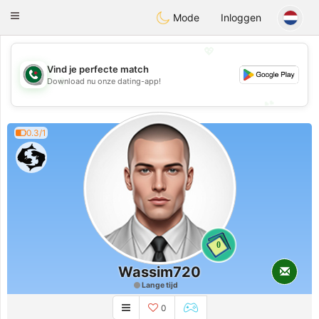
Weshrak
Toggle
Mode
Inloggen
navigation
💖
Vind je perfecte match
💖
Download nu onze dating-app!
💕
💕
0.3/1
0
Wassim720
Lange tijd
0