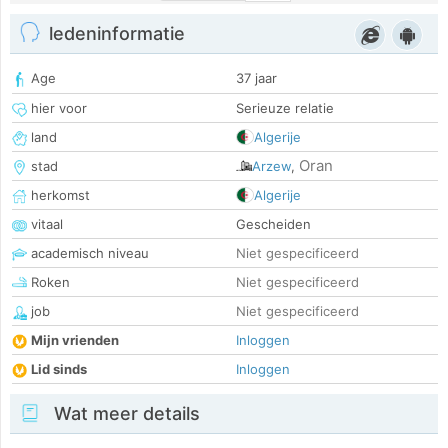
ledeninformatie
Age
37 jaar
hier voor
Serieuze relatie
land
Algerije
Oran
stad
Arzew
,
herkomst
Algerije
vitaal
Gescheiden
academisch niveau
Niet gespecificeerd
Roken
Niet gespecificeerd
job
Niet gespecificeerd
Mijn vrienden
Inloggen
Lid sinds
Inloggen
Wat meer details