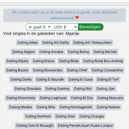
We werken hard om je de beste service te geven, wees alsjeblieft
ondersteunend
Vind singles in de gebieden van: Algerije
Dating Adrar
Dating Aïn Defla
Dating Aïn Témouchent
Dating Algiers
Dating Annaba
Dating Batna
Dating Béchar
Dating Béjaïa
Dating Biskra
Dating Blida
Dating Bordj Bou Arréridj
Dating Bouira
Dating Boumerdes
Dating Chlef
Dating Constantine
Dating Djelfa
Dating El Bayadh
Dating El Oued
Dating El Tarf
Dating Ghardaia
Dating Guelma
Dating Illizi
Dating Jijel
Dating Khenchela
Dating Laghouat
Dating M Sila
Dating Mascara
Dating Medea
Dating Mila
Dating Mostaganem
Dating Naâma
Dating Northern
Dating Oran
Dating Ouargla
Dating Oum El Bouaghi
Dating Persekutuan Kuala Lumpur