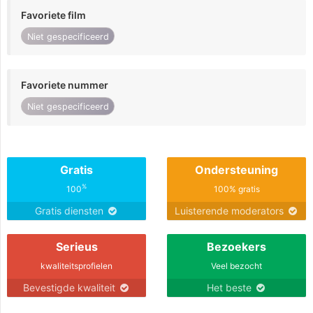
Favoriete film
Niet gespecificeerd
Favoriete nummer
Niet gespecificeerd
Gratis
Ondersteuning
%
100
100% gratis
Gratis diensten
Luisterende moderators
Serieus
Bezoekers
kwaliteitsprofielen
Veel bezocht
Bevestigde kwaliteit
Het beste