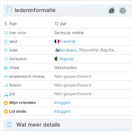
ledeninformatie
Age
72 jaar
hier voor
Serieuze relatie
land
Frankrijk
Nouvelle-Aquita...
stad
Bordeaux
,
herkomst
Algerije
vitaal
Gescheiden
academisch niveau
Niet gespecificeerd
Roken
Niet gespecificeerd
job
Niet gespecificeerd
Mijn vrienden
Inloggen
Lid sinds
Inloggen
Wat meer details