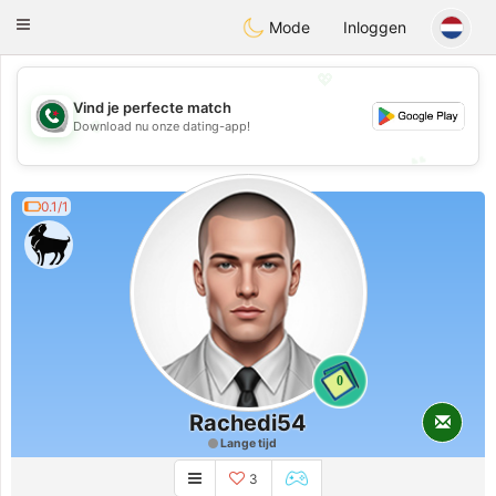
Weshrak
Toggle
Mode
Inloggen
navigation
💖
Vind je perfecte match
💖
Download nu onze dating-app!
💕
💕
0.1/1
0
Rachedi54
Lange tijd
3