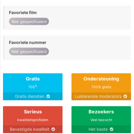
Favoriete film
Niet gespecificeerd
Favoriete nummer
Niet gespecificeerd
Gratis
Ondersteuning
%
100
100% gratis
Gratis diensten
Luisterende moderators
Serieus
Bezoekers
kwaliteitsprofielen
Veel bezocht
Bevestigde kwaliteit
Het beste