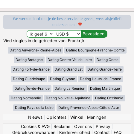
We werken hard om je de beste service te geven, wees alsjeblieft
ondersteunend
Vind singles in de gebieden van: Frankrijk
Dating Auvergne-Rhône-Alpes
Dating Bourgogne-Franche-Comté
Dating Bretagne
Dating Centre-Val de Loire
Dating Corse
Dating Fort-de-france
Dating Grand Est
Dating Grande-Terre
Dating Guadeloupe
Dating Guyane
Dating Hauts-de-France
Dating Île-de-France
Dating La Réunion
Dating Martinique
Dating Normandie
Dating Nouvelle-Aquitaine
Dating Occitanie
Dating Pays de la Loire
Dating Provence-Alpes-Côte d Azur
Nieuws
|
Oplichters
|
Winkel
|
Meningen
Cookies & AVG
|
Reclame
|
Over ons
|
Privacy
|
Gebruiksvoorwaarden
|
Kinderveiligheid
|
Contact
|
FAQ