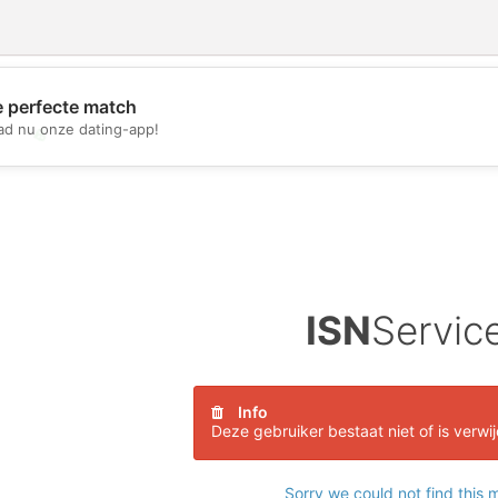
e perfecte match
d nu onze dating-app!
💖
💕
ISN
Servic
Info
Deze gebruiker bestaat niet of is verwi
Sorry we could not find this