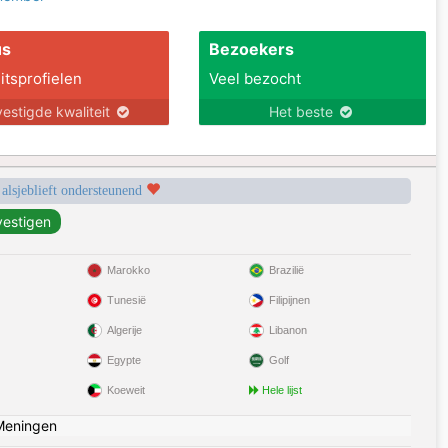
us
Bezoekers
itsprofielen
Veel bezocht
estigde kwaliteit
Het beste
 alsjeblieft ondersteunend
Marokko
Brazilië
Tunesië
Filipijnen
Algerije
Libanon
Egypte
Golf
Koeweit
Hele lijst
Meningen