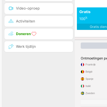
Video-oproep
Gratis
%
100
Activiteiten
Gratis die
Doneren
Werk tijdlijn
Ontmoetingen pe
Frankrijk
België
Spanje
Italië
Zweden