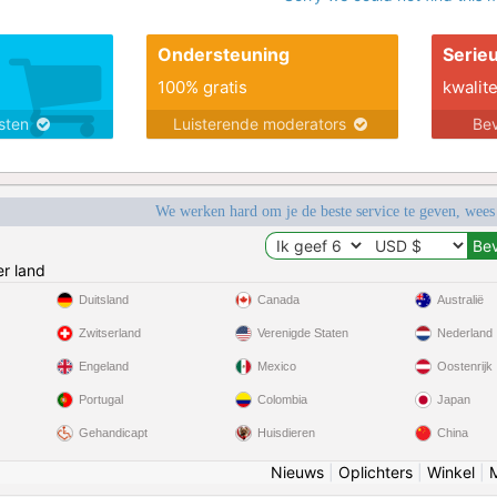
Ondersteuning
Serie
100% gratis
kwalite
nsten
Luisterende moderators
Bev
We werken hard om je de beste service te geven, wees
r land
Duitsland
Canada
Australië
Zwitserland
Verenigde Staten
Nederland
Engeland
Mexico
Oostenrijk
Portugal
Colombia
Japan
Gehandicapt
Huisdieren
China
Nieuws
|
Oplichters
|
Winkel
|