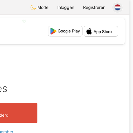
Mode
Inloggen
Registreren
💖
💕
es
jderd
 member