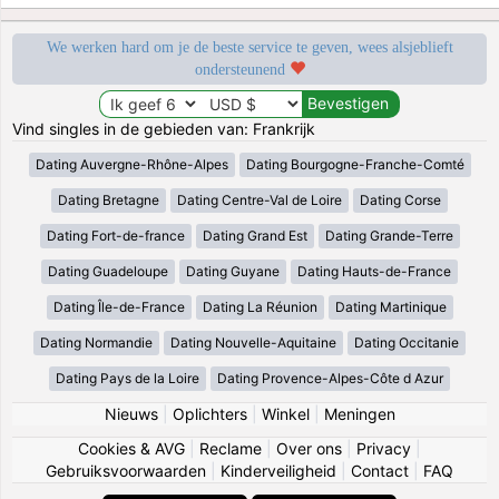
We werken hard om je de beste service te geven, wees alsjeblieft
ondersteunend
Vind singles in de gebieden van: Frankrijk
Dating Auvergne-Rhône-Alpes
Dating Bourgogne-Franche-Comté
Dating Bretagne
Dating Centre-Val de Loire
Dating Corse
Dating Fort-de-france
Dating Grand Est
Dating Grande-Terre
Dating Guadeloupe
Dating Guyane
Dating Hauts-de-France
Dating Île-de-France
Dating La Réunion
Dating Martinique
Dating Normandie
Dating Nouvelle-Aquitaine
Dating Occitanie
Dating Pays de la Loire
Dating Provence-Alpes-Côte d Azur
Nieuws
|
Oplichters
|
Winkel
|
Meningen
Cookies & AVG
|
Reclame
|
Over ons
|
Privacy
|
Gebruiksvoorwaarden
|
Kinderveiligheid
|
Contact
|
FAQ