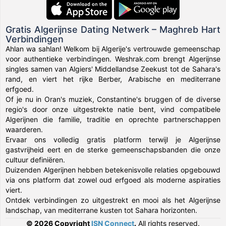
Gratis Algerijnse Dating Netwerk – Maghreb Hart
Verbindingen
Ahlan wa sahlan! Welkom bij Algerije's vertrouwde gemeenschap
voor authentieke verbindingen. Weshrak.com brengt Algerijnse
singles samen van Algiers' Middellandse Zeekust tot de Sahara's
rand, en viert het rijke Berber, Arabische en mediterrane
erfgoed.
Of je nu in Oran's muziek, Constantine's bruggen of de diverse
regio's door onze uitgestrekte natie bent, vind compatibele
Algerijnen die familie, traditie en oprechte partnerschappen
waarderen.
Ervaar ons volledig gratis platform terwijl je Algerijnse
gastvrijheid eert en de sterke gemeenschapsbanden die onze
cultuur definiëren.
Duizenden Algerijnen hebben betekenisvolle relaties opgebouwd
via ons platform dat zowel oud erfgoed als moderne aspiraties
viert.
Ontdek verbindingen zo uitgestrekt en mooi als het Algerijnse
landschap, van mediterrane kusten tot Sahara horizonten.
© 2026 Copyright
ISN Connect
.
All rights reserved.