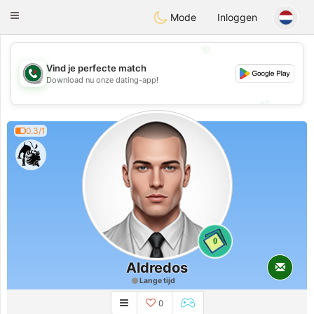
Weshrak
Toggle
Mode
Inloggen
navigation
💖
Vind je perfecte match
💖
Download nu onze dating-app!
💕
💕
0.3/1
0
Aldredos
Lange tijd
0