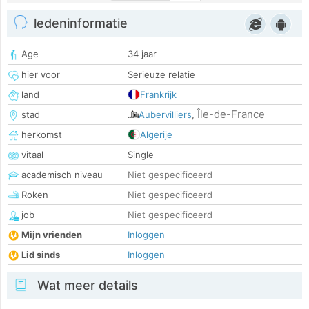
ledeninformatie
Age
34 jaar
hier voor
Serieuze relatie
land
Frankrijk
Île-de-France
stad
Aubervilliers
,
herkomst
Algerije
vitaal
Single
academisch niveau
Niet gespecificeerd
Roken
Niet gespecificeerd
job
Niet gespecificeerd
Mijn vrienden
Inloggen
Lid sinds
Inloggen
Wat meer details