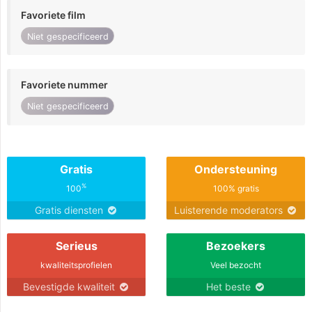
Favoriete film
Niet gespecificeerd
Favoriete nummer
Niet gespecificeerd
Gratis
Ondersteuning
%
100
100% gratis
Gratis diensten
Luisterende moderators
Serieus
Bezoekers
kwaliteitsprofielen
Veel bezocht
Bevestigde kwaliteit
Het beste