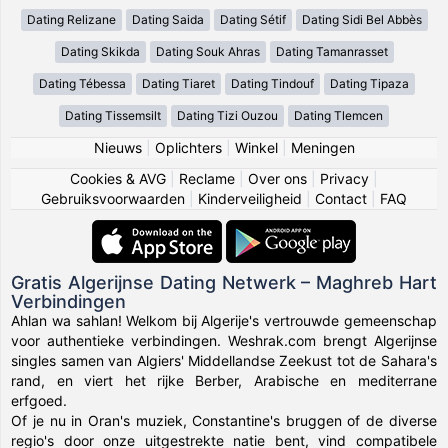
Dating Relizane
Dating Saida
Dating Sétif
Dating Sidi Bel Abbès
Dating Skikda
Dating Souk Ahras
Dating Tamanrasset
Dating Tébessa
Dating Tiaret
Dating Tindouf
Dating Tipaza
Dating Tissemsilt
Dating Tizi Ouzou
Dating Tlemcen
Nieuws
|
Oplichters
|
Winkel
|
Meningen
Cookies & AVG
|
Reclame
|
Over ons
|
Privacy
|
Gebruiksvoorwaarden
|
Kinderveiligheid
|
Contact
|
FAQ
Gratis Algerijnse Dating Netwerk – Maghreb Hart
Verbindingen
Ahlan wa sahlan! Welkom bij Algerije's vertrouwde gemeenschap
voor authentieke verbindingen. Weshrak.com brengt Algerijnse
singles samen van Algiers' Middellandse Zeekust tot de Sahara's
rand, en viert het rijke Berber, Arabische en mediterrane
erfgoed.
Of je nu in Oran's muziek, Constantine's bruggen of de diverse
regio's door onze uitgestrekte natie bent, vind compatibele