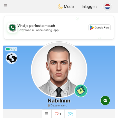
Weshrak
Toggle
Mode
Inloggen
navigation
💖
Vind je perfecte match
💖
Download nu onze dating-app!
💕
💕
0.8/1
0
Nabilnnn
Deze maand
1