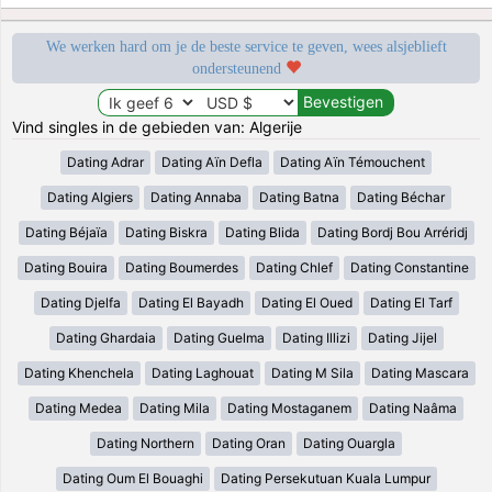
We werken hard om je de beste service te geven, wees alsjeblieft
ondersteunend
Vind singles in de gebieden van: Algerije
Dating Adrar
Dating Aïn Defla
Dating Aïn Témouchent
Dating Algiers
Dating Annaba
Dating Batna
Dating Béchar
Dating Béjaïa
Dating Biskra
Dating Blida
Dating Bordj Bou Arréridj
Dating Bouira
Dating Boumerdes
Dating Chlef
Dating Constantine
Dating Djelfa
Dating El Bayadh
Dating El Oued
Dating El Tarf
Dating Ghardaia
Dating Guelma
Dating Illizi
Dating Jijel
Dating Khenchela
Dating Laghouat
Dating M Sila
Dating Mascara
Dating Medea
Dating Mila
Dating Mostaganem
Dating Naâma
Dating Northern
Dating Oran
Dating Ouargla
Dating Oum El Bouaghi
Dating Persekutuan Kuala Lumpur