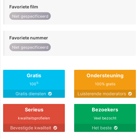
Favoriete film
Niet gespecificeerd
Favoriete nummer
Niet gespecificeerd
Gratis
Ondersteuning
%
100
100% gratis
Gratis diensten
Luisterende moderators
Serieus
Bezoekers
kwaliteitsprofielen
Veel bezocht
Bevestigde kwaliteit
Het beste