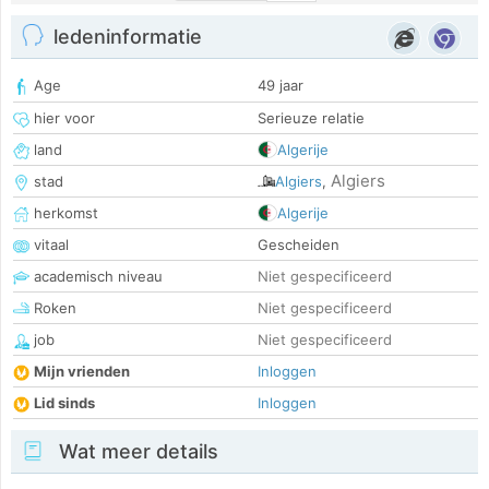
ledeninformatie
Age
49 jaar
hier voor
Serieuze relatie
land
Algerije
Algiers
stad
Algiers
,
herkomst
Algerije
vitaal
Gescheiden
academisch niveau
Niet gespecificeerd
Roken
Niet gespecificeerd
job
Niet gespecificeerd
Mijn vrienden
Inloggen
Lid sinds
Inloggen
Wat meer details