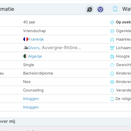
rmatie
Wat
40 jaar
Op zoek
Vriendschap
Ogenkle
Frankrijk
Haarkle
Auvergne-Rhône...
Givors
,
Lichaam
Algerije
Hoogte
Single
Gewich
au
Bachelordiploma
Kinderen
Nee
Kindere
Counseling
Verander
Inloggen
De religi
Inloggen
over mij