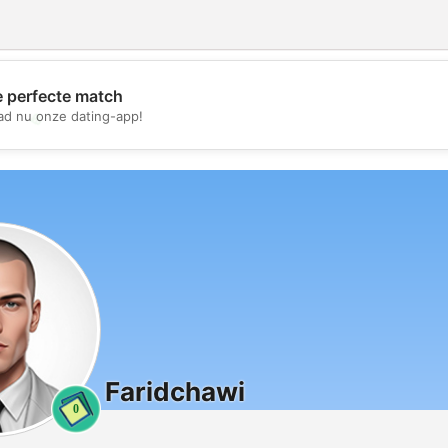
e perfecte match
💖
d nu onze dating-app!
💕
Faridchawi
0