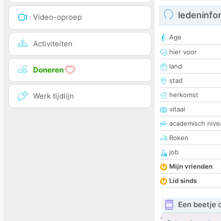
ledeninfo
Video-oproep
Age
Activiteiten
hier voor
land
Doneren
stad
herkomst
Werk tijdlijn
vitaal
academisch nive
Roken
job
Mijn vrienden
Lid sinds
Een beetje 