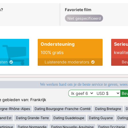
n?
Favoriete film
Niet gespecificeerd
Ondersteuning
Serie
100% gratis
kwalite
nsten
Luisterende moderators
Bev
We werken hard om je de beste service te geven, wees
e gebieden van: Frankrijk
ergne-Rhône-Alpes
Dating Bourgogne-Franche-Comté
Dating Bretagne
D
and Est
Dating Grande-Terre
Dating Guadeloupe
Dating Guyane
Datin
rtinique
Dating Normandie
Dating Nouvelle-Aquitaine
Dating Occitanie