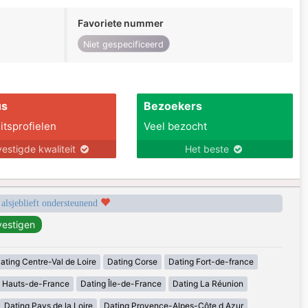
Favoriete nummer
Niet gespecificeerd
us
Bezoekers
itsprofielen
Veel bezocht
estigde kwaliteit
Het beste
 alsjeblieft ondersteunend
ating Centre-Val de Loire
Dating Corse
Dating Fort-de-france
g Hauts-de-France
Dating Île-de-France
Dating La Réunion
Dating Pays de la Loire
Dating Provence-Alpes-Côte d Azur