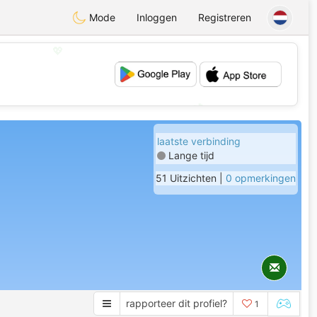
Mode
Inloggen
Registreren
💖
💕
laatste verbinding
Lange tijd
51 Uitzichten |
0 opmerkingen
rapporteer dit profiel?
1