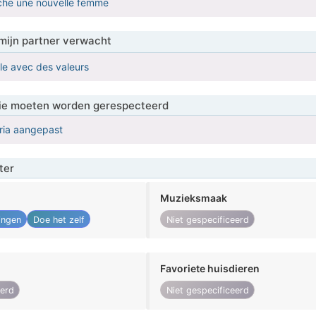
rche une nouvelle femme
mijn partner verwacht
e avec des valeurs
 die moeten worden gerespecteerd
eria aangepast
ter
Muzieksmaak
ingen
Doe het zelf
Niet gespecificeerd
Favoriete huisdieren
eerd
Niet gespecificeerd