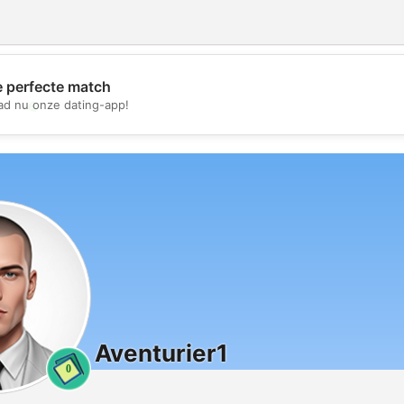
e perfecte match
💖
d nu onze dating-app!
💕
Aventurier1
0