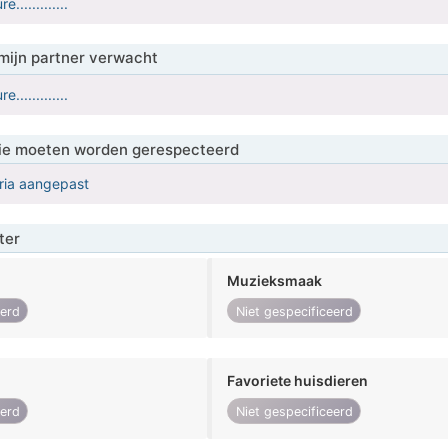
.............
mijn partner verwacht
.............
 die moeten worden gerespecteerd
eria aangepast
ter
Muzieksmaak
eerd
Niet gespecificeerd
Favoriete huisdieren
eerd
Niet gespecificeerd