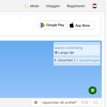
Mode
Inloggen
Registreren
💖
💕
laatste verbinding
Lange tijd
4 Uitzichten |
0 opmerkingen
rapporteer dit profiel?
0