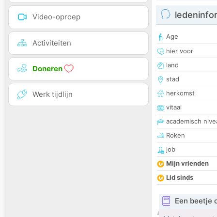
ledeninfo
Video-oproep
Age
Activiteiten
hier voor
land
Doneren
stad
herkomst
Werk tijdlijn
vitaal
academisch nive
Roken
job
Mijn vrienden
Lid sinds
Een beetje 