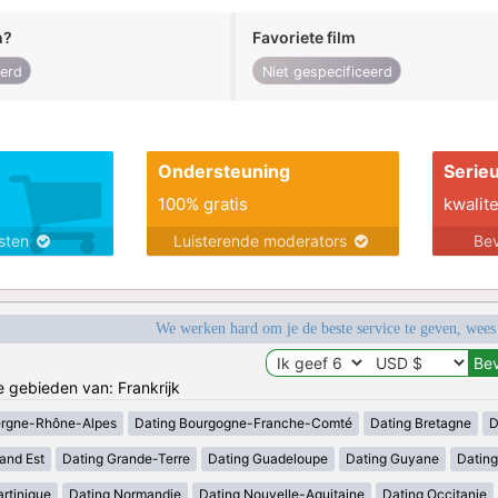
n?
Favoriete film
eerd
Niet gespecificeerd
Ondersteuning
Serie
100% gratis
kwalite
nsten
Luisterende moderators
Bev
We werken hard om je de beste service te geven, wees
e gebieden van: Frankrijk
ergne-Rhône-Alpes
Dating Bourgogne-Franche-Comté
Dating Bretagne
D
and Est
Dating Grande-Terre
Dating Guadeloupe
Dating Guyane
Datin
rtinique
Dating Normandie
Dating Nouvelle-Aquitaine
Dating Occitanie