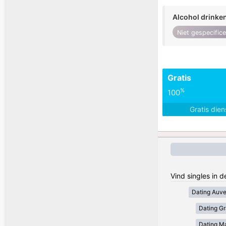
Alcohol drinke
Niet gespecific
Gratis
%
100
Gratis die
Vind singles in d
Dating Auv
Dating Gr
Dating Ma