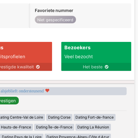
Favoriete nummer
Niet gespecificeerd
us
Bezoekers
itsprofielen
Veel bezocht
estigde kwaliteit
Het beste
 alsjeblieft ondersteunend
ating Centre-Val de Loire
Dating Corse
Dating Fort-de-france
g Hauts-de-France
Dating Île-de-France
Dating La Réunion
Dating Pays de la Loire
Dating Provence-Alpes-Côte d Azur