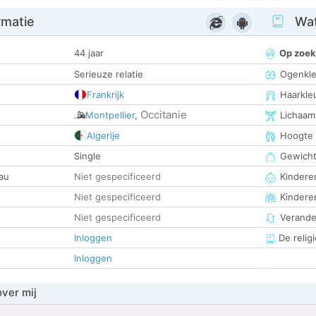
rmatie
Wat
44 jaar
Op zoek
Serieuze relatie
Ogenkle
Frankrijk
Haarkle
Occitanie
Montpellier
,
Lichaam
Algerije
Hoogte
Single
Gewich
au
Niet gespecificeerd
Kinderen
Niet gespecificeerd
Kindere
Niet gespecificeerd
Verander
Inloggen
De religi
Inloggen
over mij