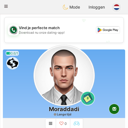
Weshrak
Toggle
Mode
Inloggen
navigation
💖
Vind je perfecte match
💖
Download nu onze dating-app!
💕
💕
0.6/1
0
Moraddadi
Lange tijd
0