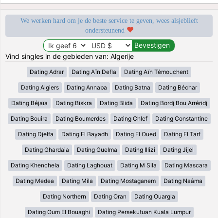
We werken hard om je de beste service te geven, wees alsjeblieft
ondersteunend
Vind singles in de gebieden van: Algerije
Dating Adrar
Dating Aïn Defla
Dating Aïn Témouchent
Dating Algiers
Dating Annaba
Dating Batna
Dating Béchar
Dating Béjaïa
Dating Biskra
Dating Blida
Dating Bordj Bou Arréridj
Dating Bouira
Dating Boumerdes
Dating Chlef
Dating Constantine
Dating Djelfa
Dating El Bayadh
Dating El Oued
Dating El Tarf
Dating Ghardaia
Dating Guelma
Dating Illizi
Dating Jijel
Dating Khenchela
Dating Laghouat
Dating M Sila
Dating Mascara
Dating Medea
Dating Mila
Dating Mostaganem
Dating Naâma
Dating Northern
Dating Oran
Dating Ouargla
Dating Oum El Bouaghi
Dating Persekutuan Kuala Lumpur