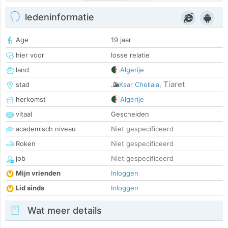
ledeninformatie
Age
19 jaar
hier voor
losse relatie
land
Algerije
Tiaret
stad
Ksar Chellala
,
herkomst
Algerije
vitaal
Gescheiden
academisch niveau
Niet gespecificeerd
Roken
Niet gespecificeerd
job
Niet gespecificeerd
Mijn vrienden
Inloggen
Lid sinds
Inloggen
Wat meer details