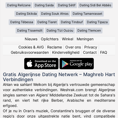
Dating Relizane
Dating Saida
Dating Sétif
Dating Sidi Bel Abbès
Dating Skikda
Dating Souk Ahras
Dating Tamanrasset
Dating Tébessa
Dating Tiaret
Dating Tindouf
Dating Tipaza
Dating Tissemsilt
Dating Tizi Ouzou
Dating Tlemcen
Nieuws
|
Oplichters
|
Winkel
|
Meningen
Cookies & AVG
|
Reclame
|
Over ons
|
Privacy
|
Gebruiksvoorwaarden
|
Kinderveiligheid
|
Contact
|
FAQ
Gratis Algerijnse Dating Netwerk – Maghreb Hart
Verbindingen
Ahlan wa sahlan! Welkom bij Algerije's vertrouwde gemeenschap
voor authentieke verbindingen. Weshrak.com brengt Algerijnse
singles samen van Algiers' Middellandse Zeekust tot de Sahara's
rand, en viert het rijke Berber, Arabische en mediterrane
erfgoed.
Of je nu in Oran's muziek, Constantine's bruggen of de diverse
regio's door onze uitgestrekte natie bent, vind compatibele