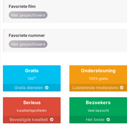
Favoriete film
Niet gespecificeerd
Favoriete nummer
Niet gespecificeerd
Gratis
Ondersteuning
%
100
100% gratis
Gratis diensten
Luisterende moderators
Serieus
Bezoekers
kwaliteitsprofielen
Veel bezocht
Bevestigde kwaliteit
Het beste