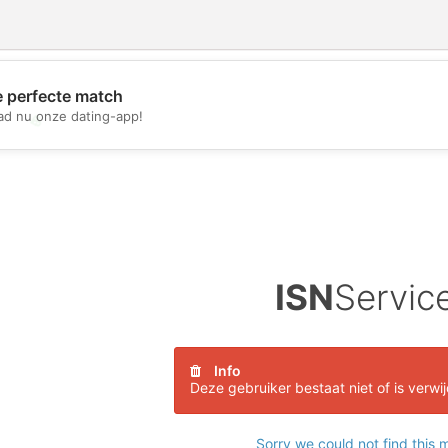
e perfecte match
d nu onze dating-app!
💖
💕
ISN
Servic
Info
Deze gebruiker bestaat niet of is verwi
Sorry we could not find this