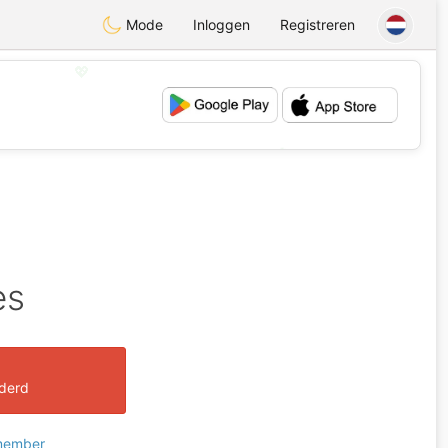
Mode
Inloggen
Registreren
💖
💕
es
jderd
 member