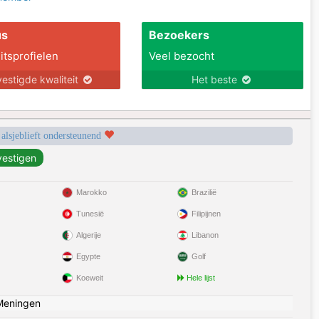
us
Bezoekers
itsprofielen
Veel bezocht
estigde kwaliteit
Het beste
 alsjeblieft ondersteunend
Marokko
Brazilië
Tunesië
Filipijnen
Algerije
Libanon
Egypte
Golf
Koeweit
Hele lijst
Meningen