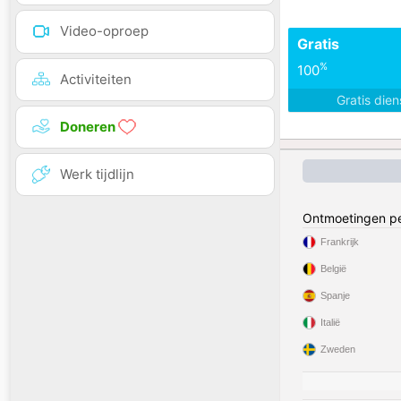
Video-oproep
Gratis
%
100
Activiteiten
Gratis die
Doneren
Werk tijdlijn
Ontmoetingen pe
Frankrijk
België
Spanje
Italië
Zweden