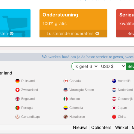
Ondersteuning
Serie
100% gratis
kwalite
nsten
Luisterende moderators
Bev
We werken hard om je de beste service te geven, wees
r land
Duitsland
Canada
Australië
Zwitserland
Verenigde Staten
Nederland
Engeland
Mexico
Oostenrijk
Portugal
Colombia
Japan
Gehandicapt
Huisdieren
China
Nieuws
|
Oplichters
|
Winkel
|