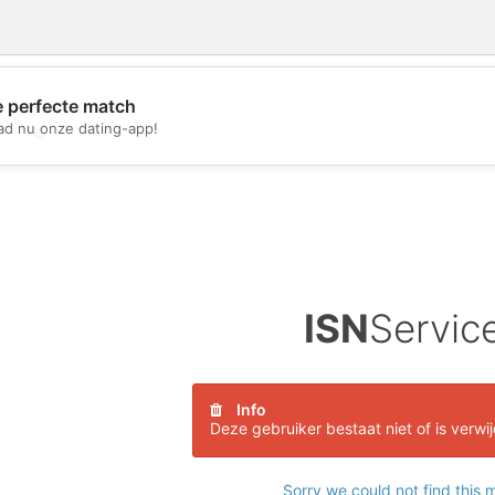
e perfecte match
d nu onze dating-app!
💖
💕
ISN
Servic
Info
Deze gebruiker bestaat niet of is verwi
Sorry we could not find this