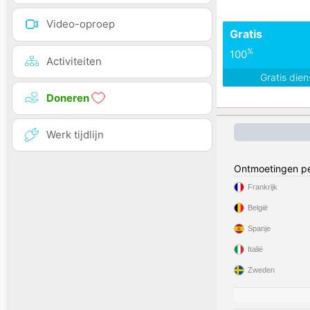
Video-oproep
Gratis
%
100
Activiteiten
Gratis die
Doneren
Werk tijdlijn
Ontmoetingen pe
Frankrijk
België
Spanje
Italië
Zweden