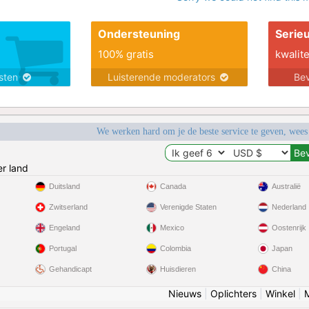
Ondersteuning
Serie
100% gratis
kwalite
nsten
Luisterende moderators
Bev
We werken hard om je de beste service te geven, wees
r land
Duitsland
Canada
Australië
Zwitserland
Verenigde Staten
Nederland
Engeland
Mexico
Oostenrijk
Portugal
Colombia
Japan
Gehandicapt
Huisdieren
China
Nieuws
|
Oplichters
|
Winkel
|