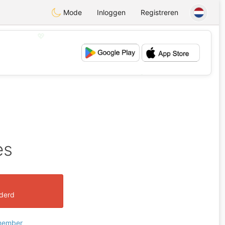
Mode
Inloggen
Registreren
💖
💕
es
jderd
 member