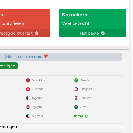
us
Bezoekers
itsprofielen
Veel bezocht
estigde kwaliteit
Het beste
 alsjeblieft ondersteunend
Marokko
Brazilië
Tunesië
Filipijnen
Algerije
Libanon
Egypte
Golf
Koeweit
Hele lijst
Meningen