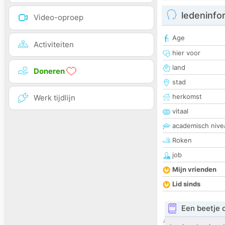
ledeninfo
Video-oproep
Age
Activiteiten
hier voor
land
Doneren
stad
herkomst
Werk tijdlijn
vitaal
academisch nive
Roken
job
Mijn vrienden
Lid sinds
Een beetje 