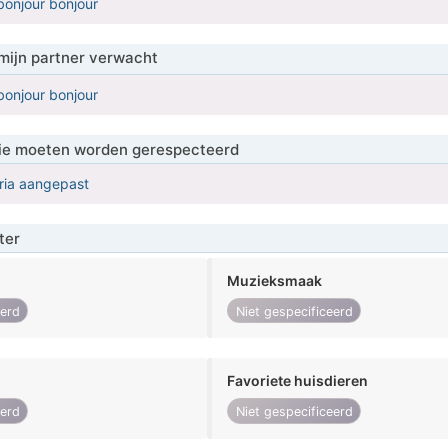
bonjour bonjour
mijn partner verwacht
bonjour bonjour
 die moeten worden gerespecteerd
eria aangepast
ter
Muzieksmaak
eerd
Niet gespecificeerd
Favoriete huisdieren
eerd
Niet gespecificeerd