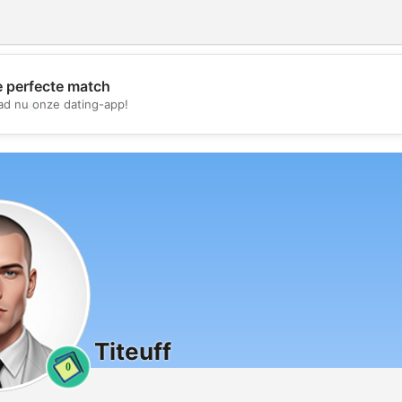
e perfecte match
💖
d nu onze dating-app!
💕
Titeuff
0