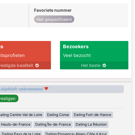
Favoriete nummer
Niet gespecificeerd
us
Bezoekers
itsprofielen
Veel bezocht
estigde kwaliteit
Het beste
 alsjeblieft ondersteunend
ating Centre-Val de Loire
Dating Corse
Dating Fort-de-france
g Hauts-de-France
Dating Île-de-France
Dating La Réunion
Dating Pays de la Loire
Dating Provence-Alpes-Côte d Azur