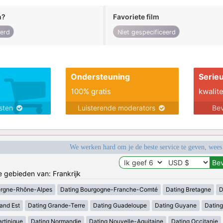
n?
Favoriete film
eerd
Niet gespecificeerd
Ondersteuning
Serie
100% gratis
kwalite
nsten
Luisterende moderators
Bev
We werken hard om je de beste service te geven, wees
e gebieden van: Frankrijk
ergne-Rhône-Alpes
Dating Bourgogne-Franche-Comté
Dating Bretagne
D
and Est
Dating Grande-Terre
Dating Guadeloupe
Dating Guyane
Datin
rtinique
Dating Normandie
Dating Nouvelle-Aquitaine
Dating Occitanie