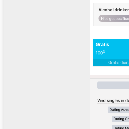
Alcohol drinke
Niet gespecific
Gratis
%
100
Gratis die
Vind singles in d
Dating Auv
Dating Gr
Dating Ma