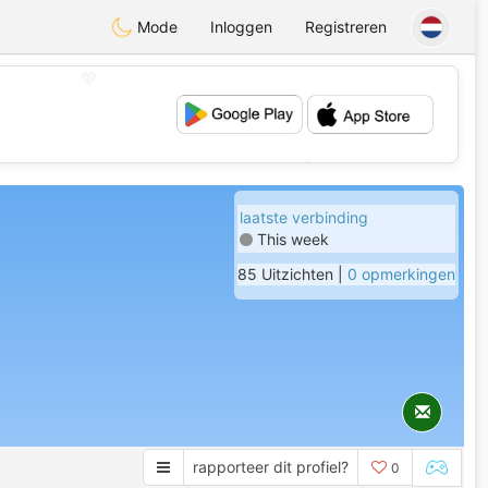
Mode
Inloggen
Registreren
💖
💕
laatste verbinding
This week
85 Uitzichten |
0 opmerkingen
rapporteer dit profiel?
0