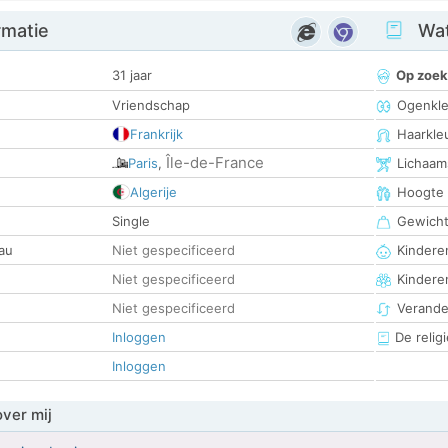
rmatie
Wat
31 jaar
Op zoek
Vriendschap
Ogenkle
Frankrijk
Haarkle
Île-de-France
Paris
,
Lichaam
Algerije
Hoogte
Single
Gewich
au
Niet gespecificeerd
Kinderen
Niet gespecificeerd
Kindere
Niet gespecificeerd
Verander
Inloggen
De religi
Inloggen
over mij