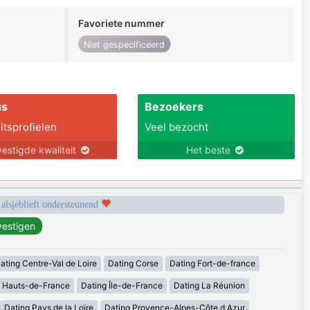
Favoriete nummer
Niet gespecificeerd
us
Bezoekers
itsprofielen
Veel bezocht
estigde kwaliteit
Het beste
 alsjeblieft ondersteunend
ating Centre-Val de Loire
Dating Corse
Dating Fort-de-france
g Hauts-de-France
Dating Île-de-France
Dating La Réunion
Dating Pays de la Loire
Dating Provence-Alpes-Côte d Azur