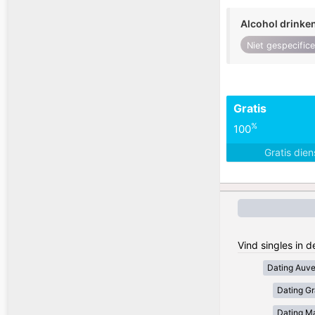
Alcohol drinke
Niet gespecific
Gratis
%
100
Gratis die
Vind singles in d
Dating Auv
Dating Gr
Dating Ma