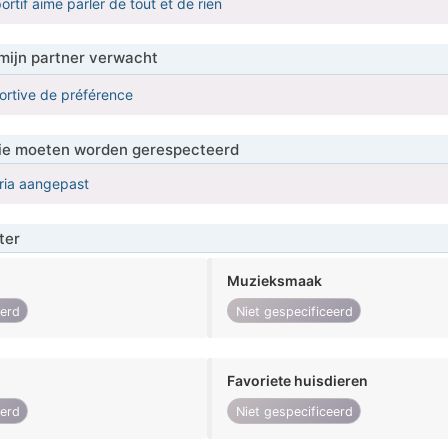
tif aime parler de tout et de rien
mijn partner verwacht
rtive de préférence
 die moeten worden gerespecteerd
eria aangepast
ter
Muzieksmaak
eerd
Niet gespecificeerd
Favoriete huisdieren
eerd
Niet gespecificeerd