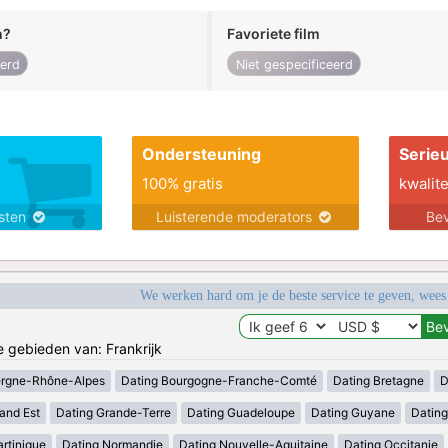
n?
Favoriete film
eerd
Niet gespecificeerd
Ondersteuning
Serie
100% gratis
kwalite
nsten
Luisterende moderators
Bev
We werken hard om je de beste service te geven, wees
e gebieden van: Frankrijk
ergne-Rhône-Alpes
Dating Bourgogne-Franche-Comté
Dating Bretagne
D
and Est
Dating Grande-Terre
Dating Guadeloupe
Dating Guyane
Datin
rtinique
Dating Normandie
Dating Nouvelle-Aquitaine
Dating Occitanie