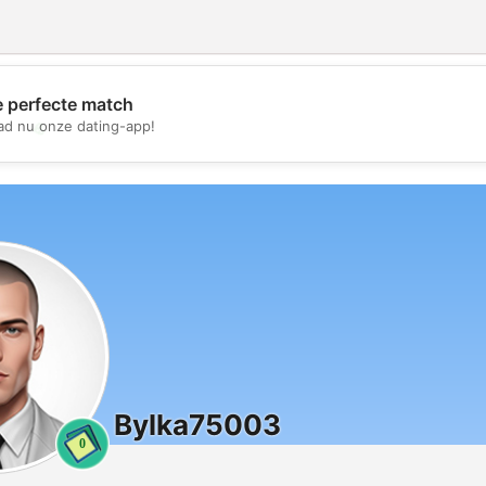
e perfecte match
💖
d nu onze dating-app!
💕
Bylka75003
0