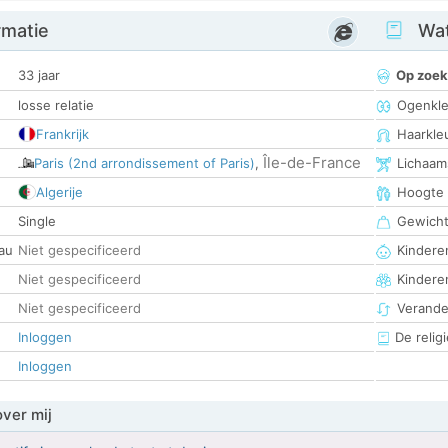
rmatie
Wat
33 jaar
Op zoek
losse relatie
Ogenkle
Frankrijk
Haarkle
Île-de-France
Paris (2nd arrondissement of Paris)
,
Lichaam
Algerije
Hoogte
Single
Gewich
au
Niet gespecificeerd
Kinderen
Niet gespecificeerd
Kindere
Niet gespecificeerd
Verander
Inloggen
De religi
Inloggen
over mij