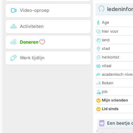
ledeninfo
Video-oproep
Age
Activiteiten
hier voor
land
Doneren
stad
herkomst
Werk tijdlijn
vitaal
academisch nive
Roken
job
Mijn vrienden
Lid sinds
Een beetje 