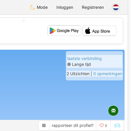
Mode
Inloggen
Registreren
💖
💕
laatste verbinding
Lange tijd
2 Uitzichten |
0 opmerkingen
rapporteer dit profiel?
0