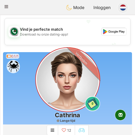
Weshrak
Toggle
Mode
Inloggen
navigation
💖
Vind je perfecte match
💖
Download nu onze dating-app!
💕
💕
Verboden
0.1/1
0
Cathrina
Lange tijd
12