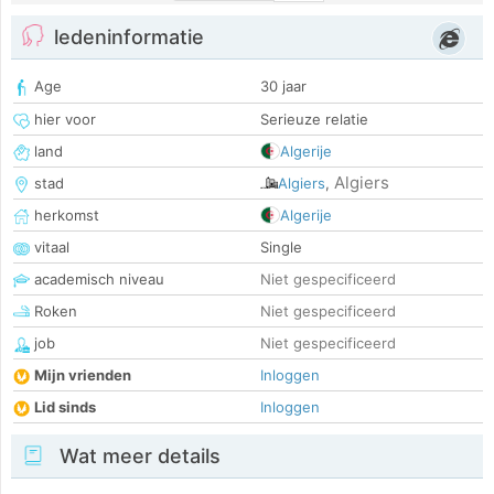
ledeninformatie
Age
30 jaar
hier voor
Serieuze relatie
land
Algerije
Algiers
stad
Algiers
,
herkomst
Algerije
vitaal
Single
academisch niveau
Niet gespecificeerd
Roken
Niet gespecificeerd
job
Niet gespecificeerd
Mijn vrienden
Inloggen
Lid sinds
Inloggen
Wat meer details