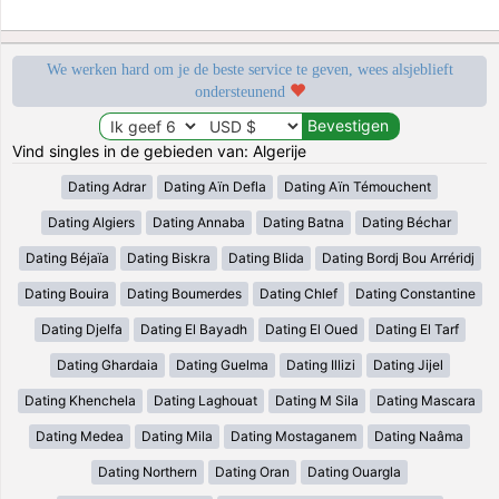
We werken hard om je de beste service te geven, wees alsjeblieft
ondersteunend
Vind singles in de gebieden van: Algerije
Dating Adrar
Dating Aïn Defla
Dating Aïn Témouchent
Dating Algiers
Dating Annaba
Dating Batna
Dating Béchar
Dating Béjaïa
Dating Biskra
Dating Blida
Dating Bordj Bou Arréridj
Dating Bouira
Dating Boumerdes
Dating Chlef
Dating Constantine
Dating Djelfa
Dating El Bayadh
Dating El Oued
Dating El Tarf
Dating Ghardaia
Dating Guelma
Dating Illizi
Dating Jijel
Dating Khenchela
Dating Laghouat
Dating M Sila
Dating Mascara
Dating Medea
Dating Mila
Dating Mostaganem
Dating Naâma
Dating Northern
Dating Oran
Dating Ouargla