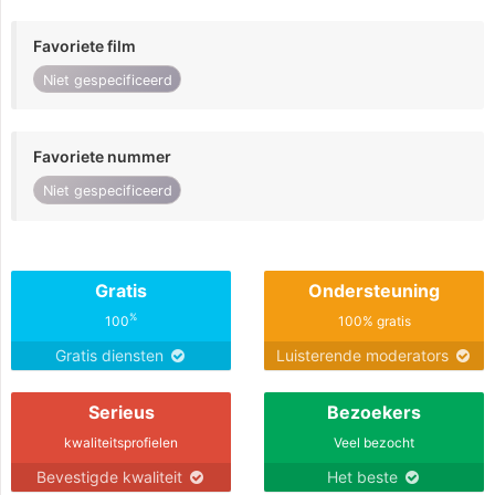
Favoriete film
Niet gespecificeerd
Favoriete nummer
Niet gespecificeerd
Gratis
Ondersteuning
%
100
100% gratis
Gratis diensten
Luisterende moderators
Serieus
Bezoekers
kwaliteitsprofielen
Veel bezocht
Bevestigde kwaliteit
Het beste