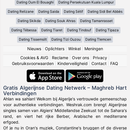
Dating Oum El Bouaghi
Dating Persekutuan Kuala Lumpur
Dating Relizane
Dating Saida
Dating Sétif
Dating Sidi Bel Abbès
Dating Skikda
Dating Souk Ahras
Dating Tamanrasset
Dating Tébessa
Dating Tiaret
Dating Tindouf
Dating Tipaza
Dating Tissemsilt
Dating Tizi Ouzou
Dating Tlemcen
Nieuws
|
Oplichters
|
Winkel
|
Meningen
Cookies & AVG
|
Reclame
|
Over ons
|
Privacy
|
Gebruiksvoorwaarden
|
Kinderveiligheid
|
Contact
|
FAQ
Gratis Algerijnse Dating Netwerk – Maghreb Hart
Verbindingen
Ahlan wa sahlan! Welkom bij Algerije's vertrouwde gemeenschap
voor authentieke verbindingen. Weshrak.com brengt Algerijnse
singles samen van Algiers' Middellandse Zeekust tot de Sahara's
rand, en viert het rijke Berber, Arabische en mediterrane
erfgoed.
Of je nu in Oran's muziek, Constantine's bruggen of de diverse