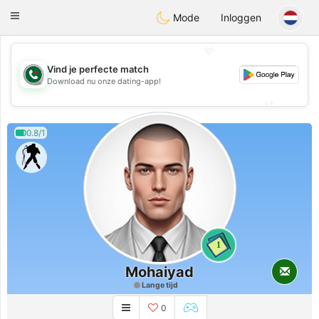
Weshrak
Toggle
Mode
Inloggen
navigation
💖
Vind je perfecte match
💖
Download nu onze dating-app!
💕
💕
0.8/1
1
Mohaiyad
Lange tijd
0