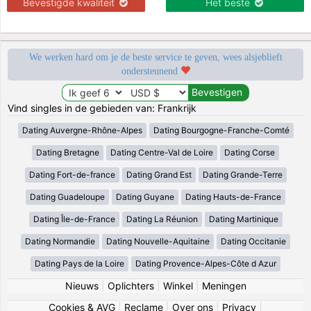
Bevestigde kwaliteit
Het beste
We werken hard om je de beste service te geven, wees alsjeblieft
ondersteunend
Vind singles in de gebieden van: Frankrijk
Dating Auvergne-Rhône-Alpes
Dating Bourgogne-Franche-Comté
Dating Bretagne
Dating Centre-Val de Loire
Dating Corse
Dating Fort-de-france
Dating Grand Est
Dating Grande-Terre
Dating Guadeloupe
Dating Guyane
Dating Hauts-de-France
Dating Île-de-France
Dating La Réunion
Dating Martinique
Dating Normandie
Dating Nouvelle-Aquitaine
Dating Occitanie
Dating Pays de la Loire
Dating Provence-Alpes-Côte d Azur
Nieuws
|
Oplichters
|
Winkel
|
Meningen
Cookies & AVG
|
Reclame
|
Over ons
|
Privacy
|