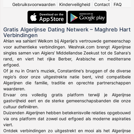
Gebruiksvoorwaarden
|
Kinderveiligheid
|
Contact
|
FAQ
Gratis Algerijnse Dating Netwerk – Maghreb Hart
Verbindingen
Ahlan wa sahlan! Welkom bij Algerije's vertrouwde gemeenschap
voor authentieke verbindingen. Weshrak.com brengt Algerijnse
singles samen van Algiers' Middellandse Zeekust tot de Sahara's
rand, en viert het rijke Berber, Arabische en mediterrane
erfgoed.
Of je nu in Oran's muziek, Constantine's bruggen of de diverse
regio's door onze uitgestrekte natie bent, vind compatibele
Algerijnen die familie, traditie en oprechte partnerschappen
waarderen.
Ervaar ons volledig gratis platform terwijl je Algerijnse
gastvrijheid eert en de sterke gemeenschapsbanden die onze
cultuur definiëren.
Duizenden Algerijnen hebben betekenisvolle relaties opgebouwd
via ons platform dat zowel oud erfgoed als moderne aspiraties
viert.
Ontdek verbindingen zo uitgestrekt en mooi als het Algerijnse