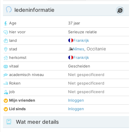
ledeninformatie
Age
37 jaar
hier voor
Serieuze relatie
land
Frankrijk
Occitanie
stad
Nîmes
,
herkomst
Frankrijk
vitaal
Gescheiden
academisch niveau
Niet gespecificeerd
Roken
Niet gespecificeerd
job
Niet gespecificeerd
Mijn vrienden
Inloggen
Lid sinds
Inloggen
Wat meer details