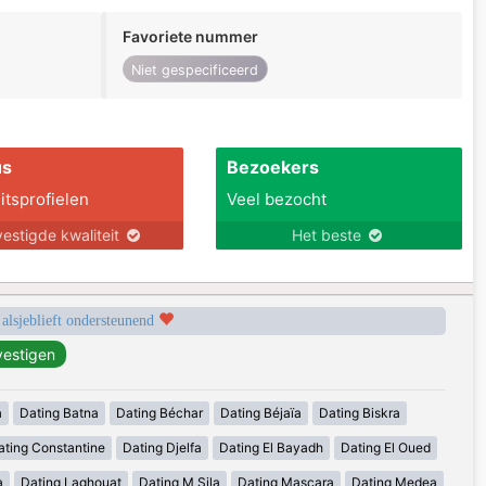
Favoriete nummer
Niet gespecificeerd
us
Bezoekers
itsprofielen
Veel bezocht
estigde kwaliteit
Het beste
 alsjeblieft ondersteunend
a
Dating Batna
Dating Béchar
Dating Béjaïa
Dating Biskra
ating Constantine
Dating Djelfa
Dating El Bayadh
Dating El Oued
a
Dating Laghouat
Dating M Sila
Dating Mascara
Dating Medea