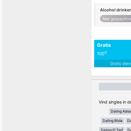
Alcohol drinke
Niet gespecific
Gratis
%
100
Gratis die
Vind singles in d
Dating Adra
Dating Blida
Da
Dating El Tarf
D