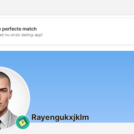
e perfecte match
💖
d nu onze dating-app!
💕
Rayengukxjklm
0