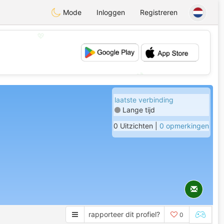
Mode
Inloggen
Registreren
💖
💕
laatste verbinding
Lange tijd
0 Uitzichten |
0 opmerkingen
rapporteer dit profiel?
0