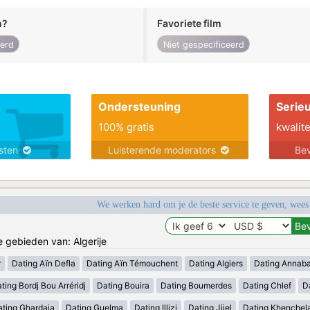
n?
Favoriete film
eerd
Niet gespecificeerd
Ondersteuning
Serie
100% gratis
kwalite
nsten
Luisterende moderators
Bev
We werken hard om je de beste service te geven, wees
e gebieden van: Algerije
r
Dating Aïn Defla
Dating Aïn Témouchent
Dating Algiers
Dating Annab
ting Bordj Bou Arréridj
Dating Bouira
Dating Boumerdes
Dating Chlef
D
ating Ghardaia
Dating Guelma
Dating Illizi
Dating Jijel
Dating Khenchel