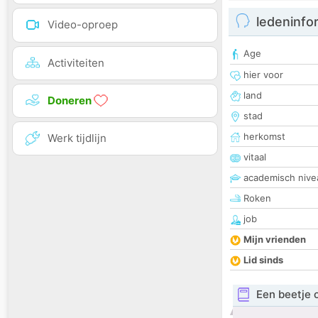
ledeninfo
Video-oproep
Age
Activiteiten
hier voor
land
Doneren
stad
herkomst
Werk tijdlijn
vitaal
academisch nive
Roken
job
Mijn vrienden
Lid sinds
Een beetje 