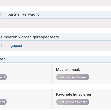
mijn partner verwacht
 die moeten worden gerespecteerd
eria aangepast
ter
Muzieksmaak
eerd
Niet gespecificeerd
Favoriete huisdieren
eerd
Niet gespecificeerd