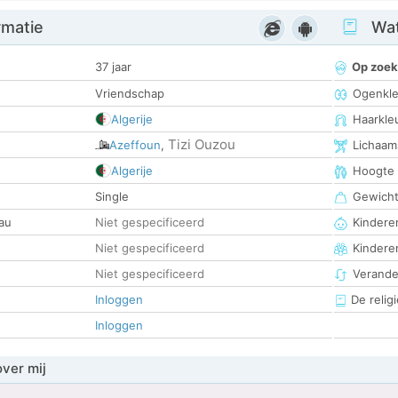
rmatie
Wat
37 jaar
Op zoek
Vriendschap
Ogenkle
Algerije
Haarkle
Tizi Ouzou
Azeffoun
,
Lichaam
Algerije
Hoogte
Single
Gewich
au
Niet gespecificeerd
Kinderen
Niet gespecificeerd
Kindere
Niet gespecificeerd
Verander
Inloggen
De religi
Inloggen
over mij