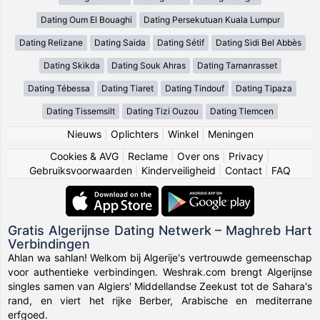
Dating Oum El Bouaghi
Dating Persekutuan Kuala Lumpur
Dating Relizane
Dating Saida
Dating Sétif
Dating Sidi Bel Abbès
Dating Skikda
Dating Souk Ahras
Dating Tamanrasset
Dating Tébessa
Dating Tiaret
Dating Tindouf
Dating Tipaza
Dating Tissemsilt
Dating Tizi Ouzou
Dating Tlemcen
Nieuws
|
Oplichters
|
Winkel
|
Meningen
Cookies & AVG
|
Reclame
|
Over ons
|
Privacy
|
Gebruiksvoorwaarden
|
Kinderveiligheid
|
Contact
|
FAQ
Gratis Algerijnse Dating Netwerk – Maghreb Hart
Verbindingen
Ahlan wa sahlan! Welkom bij Algerije's vertrouwde gemeenschap
voor authentieke verbindingen. Weshrak.com brengt Algerijnse
singles samen van Algiers' Middellandse Zeekust tot de Sahara's
rand, en viert het rijke Berber, Arabische en mediterrane
erfgoed.