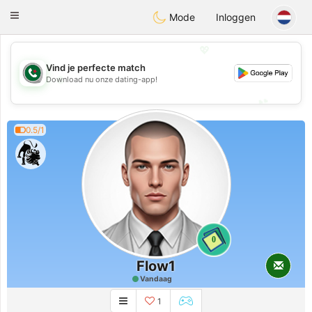
Weshrak
Toggle
Mode
Inloggen
navigation
💖
Vind je perfecte match
💖
Download nu onze dating-app!
💕
💕
0.5/1
0
Flow1
Vandaag
1