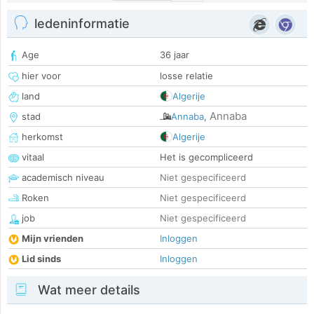
ledeninformatie
Age
36 jaar
hier voor
losse relatie
land
Algerije
Annaba
stad
Annaba
,
herkomst
Algerije
vitaal
Het is gecompliceerd
academisch niveau
Niet gespecificeerd
Roken
Niet gespecificeerd
job
Niet gespecificeerd
Mijn vrienden
Inloggen
Lid sinds
Inloggen
Wat meer details