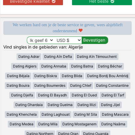
Bevestigde kwaliteit
Het beste
We werken hard om je de beste service te geven, wees alsjeblieft
ondersteunend
Vind singles in de gebieden van: Algerije
Dating Adrar
Dating Aïn Defla
Dating Aïn Témouchent
Dating Algiers
Dating Annaba
Dating Batna
Dating Béchar
Dating Béjaïa
Dating Biskra
Dating Blida
Dating Bordj Bou Arréridj
Dating Bouira
Dating Boumerdes
Dating Chlef
Dating Constantine
Dating Djelfa
Dating El Bayadh
Dating El Oued
Dating El Tarf
Dating Ghardaia
Dating Guelma
Dating Illizi
Dating Jijel
Dating Khenchela
Dating Laghouat
Dating M Sila
Dating Mascara
Dating Medea
Dating Mila
Dating Mostaganem
Dating Naâma
Dating Northern
Dating Oran
Dating Ouargla