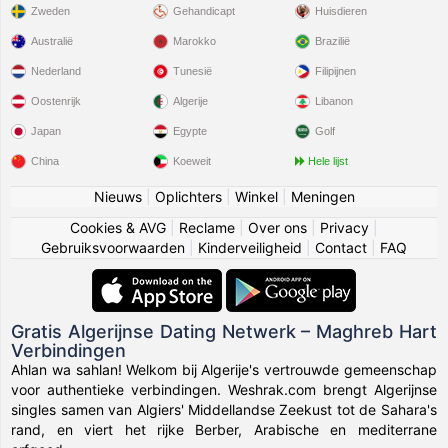
Zweden
Gehandicapt
Huisdieren
Australië
Marokko
Brazilië
Nederland
Tunesië
Filipijnen
Oostenrijk
Algerije
Libanon
Japan
Egypte
Golf
China
Koeweit
Hele lijst
Nieuws
|
Oplichters
|
Winkel
|
Meningen
Cookies & AVG
|
Reclame
|
Over ons
|
Privacy
|
Gebruiksvoorwaarden
|
Kinderveiligheid
|
Contact
|
FAQ
Gratis Algerijnse Dating Netwerk – Maghreb Hart
Verbindingen
Ahlan wa sahlan! Welkom bij Algerije's vertrouwde gemeenschap
voor authentieke verbindingen. Weshrak.com brengt Algerijnse
singles samen van Algiers' Middellandse Zeekust tot de Sahara's
rand, en viert het rijke Berber, Arabische en mediterrane