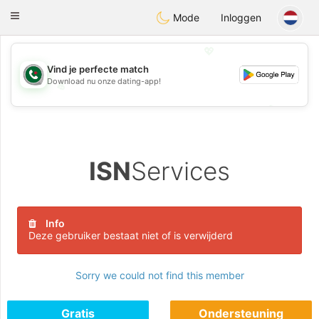
Weshrak
Toggle
Mode
Inloggen
navigation
💖
Vind je perfecte match
Download nu onze dating-app!
💖
💕
💕
ISN
Services
Info
Deze gebruiker bestaat niet of is verwijderd
Sorry we could not find this member
Gratis
Ondersteuning