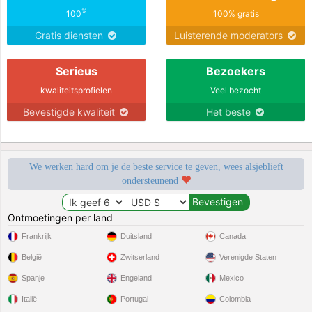
%
100
100% gratis
Gratis diensten
Luisterende moderators
Serieus
Bezoekers
kwaliteitsprofielen
Veel bezocht
Bevestigde kwaliteit
Het beste
We werken hard om je de beste service te geven, wees alsjeblieft
ondersteunend
Ontmoetingen per land
Frankrijk
Duitsland
Canada
België
Zwitserland
Verenigde Staten
Spanje
Engeland
Mexico
Italië
Portugal
Colombia