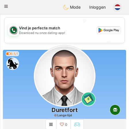
Weshrak
Toggle
Mode
Inloggen
navigation
💖
Vind je perfecte match
💖
Download nu onze dating-app!
💕
💕
0.5/1
0
Duretfort
Lange tijd
0