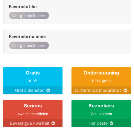
Favoriete film
Niet gespecificeerd
Favoriete nummer
Niet gespecificeerd
Gratis
Ondersteuning
%
100
100% gratis
Gratis diensten
Luisterende moderators
Serieus
Bezoekers
kwaliteitsprofielen
Veel bezocht
Bevestigde kwaliteit
Het beste