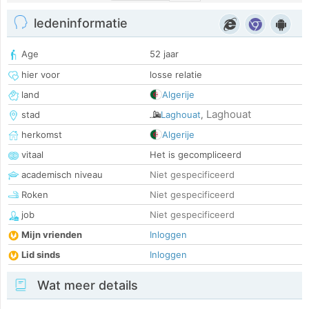
ledeninformatie
Age
52 jaar
hier voor
losse relatie
land
Algerije
Laghouat
stad
Laghouat
,
herkomst
Algerije
vitaal
Het is gecompliceerd
academisch niveau
Niet gespecificeerd
Roken
Niet gespecificeerd
job
Niet gespecificeerd
Mijn vrienden
Inloggen
Lid sinds
Inloggen
Wat meer details