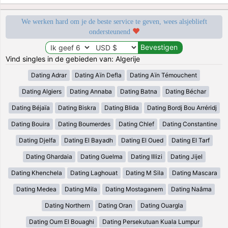
We werken hard om je de beste service te geven, wees alsjeblieft
ondersteunend
Vind singles in de gebieden van: Algerije
Dating Adrar
Dating Aïn Defla
Dating Aïn Témouchent
Dating Algiers
Dating Annaba
Dating Batna
Dating Béchar
Dating Béjaïa
Dating Biskra
Dating Blida
Dating Bordj Bou Arréridj
Dating Bouira
Dating Boumerdes
Dating Chlef
Dating Constantine
Dating Djelfa
Dating El Bayadh
Dating El Oued
Dating El Tarf
Dating Ghardaia
Dating Guelma
Dating Illizi
Dating Jijel
Dating Khenchela
Dating Laghouat
Dating M Sila
Dating Mascara
Dating Medea
Dating Mila
Dating Mostaganem
Dating Naâma
Dating Northern
Dating Oran
Dating Ouargla
Dating Oum El Bouaghi
Dating Persekutuan Kuala Lumpur