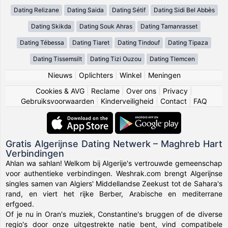
Dating Relizane
Dating Saida
Dating Sétif
Dating Sidi Bel Abbès
Dating Skikda
Dating Souk Ahras
Dating Tamanrasset
Dating Tébessa
Dating Tiaret
Dating Tindouf
Dating Tipaza
Dating Tissemsilt
Dating Tizi Ouzou
Dating Tlemcen
Nieuws
|
Oplichters
|
Winkel
|
Meningen
Cookies & AVG
|
Reclame
|
Over ons
|
Privacy
|
Gebruiksvoorwaarden
|
Kinderveiligheid
|
Contact
|
FAQ
Gratis Algerijnse Dating Netwerk – Maghreb Hart
Verbindingen
Ahlan wa sahlan! Welkom bij Algerije's vertrouwde gemeenschap
voor authentieke verbindingen. Weshrak.com brengt Algerijnse
singles samen van Algiers' Middellandse Zeekust tot de Sahara's
rand, en viert het rijke Berber, Arabische en mediterrane
erfgoed.
Of je nu in Oran's muziek, Constantine's bruggen of de diverse
regio's door onze uitgestrekte natie bent, vind compatibele