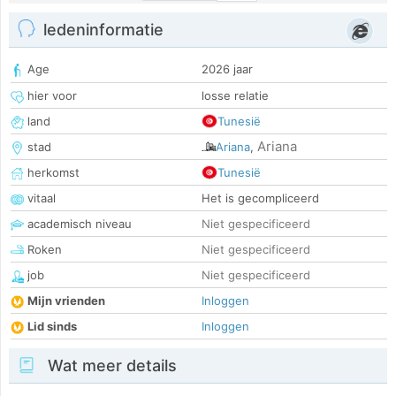
ledeninformatie
Age
2026 jaar
hier voor
losse relatie
land
Tunesië
Ariana
stad
Ariana
,
herkomst
Tunesië
vitaal
Het is gecompliceerd
academisch niveau
Niet gespecificeerd
Roken
Niet gespecificeerd
job
Niet gespecificeerd
Mijn vrienden
Inloggen
Lid sinds
Inloggen
Wat meer details