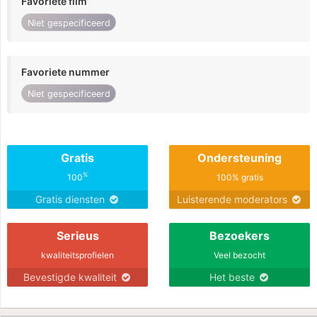
Favoriete film
Niet gespecificeerd
Favoriete nummer
Niet gespecificeerd
Gratis
Ondersteuning
%
100
100% gratis
Gratis diensten
Luisterende moderators
Serieus
Bezoekers
kwaliteitsprofielen
Veel bezocht
Bevestigde kwaliteit
Het beste