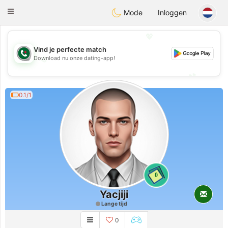
Weshrak
Toggle
Mode
Inloggen
navigation
💖
Vind je perfecte match
💖
Download nu onze dating-app!
💕
💕
0.1/1
0
Yacjiji
Lange tijd
0