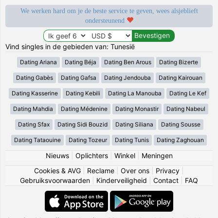
We werken hard om je de beste service te geven, wees alsjeblieft
ondersteunend
Vind singles in de gebieden van: Tunesië
Dating Ariana
Dating Béja
Dating Ben Arous
Dating Bizerte
Dating Gabès
Dating Gafsa
Dating Jendouba
Dating Kairouan
Dating Kasserine
Dating Kebili
Dating La Manouba
Dating Le Kef
Dating Mahdia
Dating Médenine
Dating Monastir
Dating Nabeul
Dating Sfax
Dating Sidi Bouzid
Dating Siliana
Dating Sousse
Dating Tataouine
Dating Tozeur
Dating Tunis
Dating Zaghouan
Nieuws
|
Oplichters
|
Winkel
|
Meningen
Cookies & AVG
|
Reclame
|
Over ons
|
Privacy
|
Gebruiksvoorwaarden
|
Kinderveiligheid
|
Contact
|
FAQ