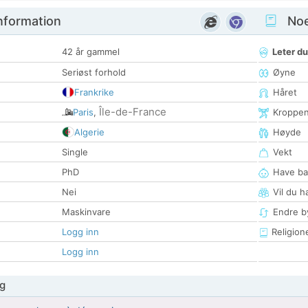
nformation
Noen
42 år gammel
Leter du
Seriøst forhold
Øyne
Frankrike
Håret
Île-de-France
Paris
,
Kroppe
Algerie
Høyde
Single
Vekt
PhD
Have ba
Nei
Vil du h
Maskinvare
Endre by
Logg inn
Religion
Logg inn
g