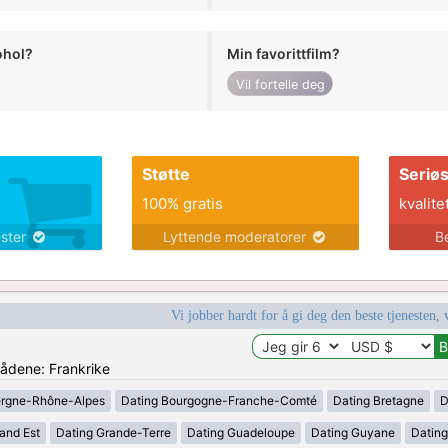
ohol?
Min favorittfilm?
Vil fortelle deg
Støtte
Seriø
100% gratis
kvalite
ester
Lyttende moderatorer
B
Vi jobber hardt for å gi deg den beste tjenesten, 
rådene: Frankrike
ergne-Rhône-Alpes
Dating Bourgogne-Franche-Comté
Dating Bretagne
D
and Est
Dating Grande-Terre
Dating Guadeloupe
Dating Guyane
Datin