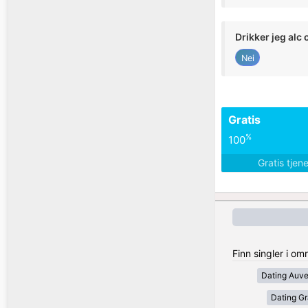
Drikker jeg alc 
Nei
Gratis
%
100
Gratis tjen
Finn singler i om
Dating Auv
Dating Gr