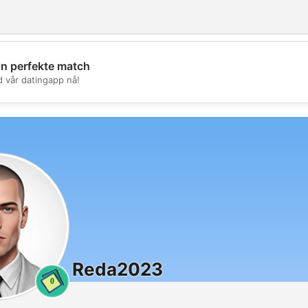
in perfekte match
💖
d vår datingapp nå!
💕
Reda2023
0