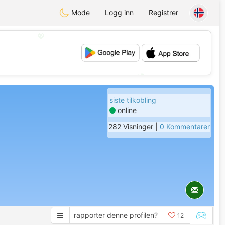
Mode
Logg inn
Registrer
💖
💕
siste tilkobling
online
282 Visninger |
0 Kommentarer
rapporter denne profilen?
12