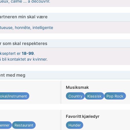
eux, calme ... à découvrir.
partneren min skal være
tueuse, honnête, intelligente
er som skal respekteres
kseptert er
18-99
.
 bli kontaktet av kvinner.
jent med meg
Musiksmak
okal/instrument
Country
Klassisk
Pop Rock
Favoritt kjæledyr
enner
Restaurant
Hunder