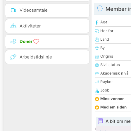
Member i
Videosamtale
Age
Aktiviteter
Her for
Land
Doner
By
Origins
Arbeidstidslinje
Sivil status
Akademisk nivå
Røyker
Jobb
Mine venner
Medlem siden
A bit om me