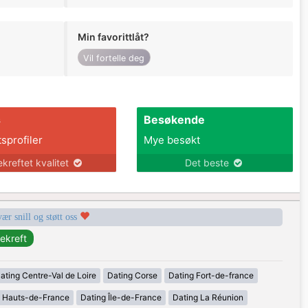
Min favorittlåt?
Vil fortelle deg
s
Besøkende
tsprofiler
Mye besøkt
ekreftet kvalitet
Det beste
vær snill og støtt oss
ating Centre-Val de Loire
Dating Corse
Dating Fort-de-france
g Hauts-de-France
Dating Île-de-France
Dating La Réunion