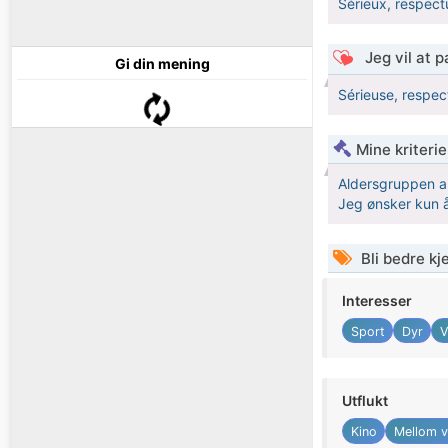
Sérieux, respectu
Jeg vil at 
Gi din mening
Sérieuse, respec
Mine kriteri
Aldersgruppen a
Jeg ønsker kun å
Bli bedre k
Interesser
Sport
Dyr
V
Utflukt
Kino
Mellom v