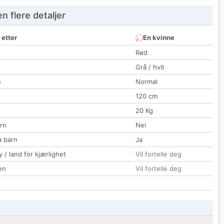
 flere detaljer
 etter
En kvinne
Rød
Grå / hvit
n
Normal
120 cm
20 Kg
rn
Nei
a barn
Ja
 / land for kjærlighet
Vil fortelle deg
en
Vil fortelle deg