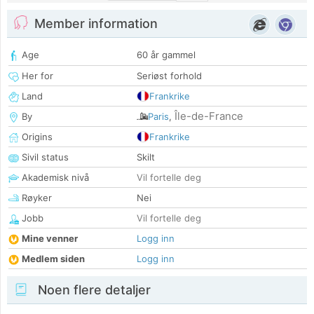
Member information
Age
60 år gammel
Her for
Seriøst forhold
Land
Frankrike
Île-de-France
By
Paris
,
Origins
Frankrike
Sivil status
Skilt
Akademisk nivå
Vil fortelle deg
Røyker
Nei
Jobb
Vil fortelle deg
Mine venner
Logg inn
Medlem siden
Logg inn
Noen flere detaljer