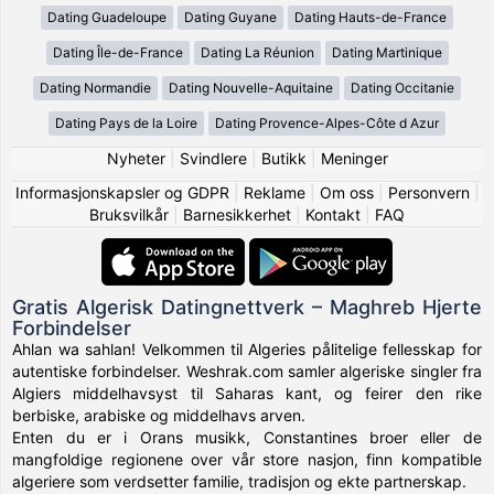
Dating Guadeloupe
Dating Guyane
Dating Hauts-de-France
Dating Île-de-France
Dating La Réunion
Dating Martinique
Dating Normandie
Dating Nouvelle-Aquitaine
Dating Occitanie
Dating Pays de la Loire
Dating Provence-Alpes-Côte d Azur
Nyheter
|
Svindlere
|
Butikk
|
Meninger
Informasjonskapsler og GDPR
|
Reklame
|
Om oss
|
Personvern
|
Bruksvilkår
|
Barnesikkerhet
|
Kontakt
|
FAQ
Gratis Algerisk Datingnettverk – Maghreb Hjerte
Forbindelser
Ahlan wa sahlan! Velkommen til Algeries pålitelige fellesskap for
autentiske forbindelser. Weshrak.com samler algeriske singler fra
Algiers middelhavsyst til Saharas kant, og feirer den rike
berbiske, arabiske og middelhavs arven.
Enten du er i Orans musikk, Constantines broer eller de
mangfoldige regionene over vår store nasjon, finn kompatible
algeriere som verdsetter familie, tradisjon og ekte partnerskap.