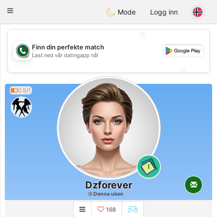
Weshrak
Toggle
Mode
Logg inn
navigation
💖
Finn din perfekte match
💖
Last ned vår datingapp nå!
💕
💕
0.5/1
1
Dzforever
Denne uken
168