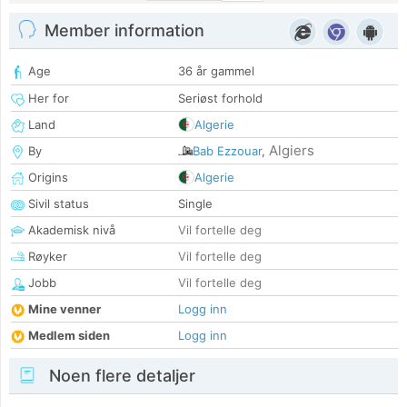
Member information
Age
36 år gammel
Her for
Seriøst forhold
Land
Algerie
Algiers
By
Bab Ezzouar
,
Origins
Algerie
Sivil status
Single
Akademisk nivå
Vil fortelle deg
Røyker
Vil fortelle deg
Jobb
Vil fortelle deg
Mine venner
Logg inn
Medlem siden
Logg inn
Noen flere detaljer