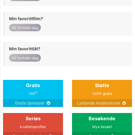
Min favorittfilm?
Vil fortelle deg
Min favorittlåt?
Vil fortelle deg
Gratis
Støtte
%
100
100% gratis
Gratis tjenester
Lyttende moderatorer
Seriøs
Besøkende
kvalitetsprofiler
Mye besøkt