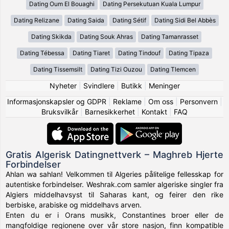
Dating Oum El Bouaghi
Dating Persekutuan Kuala Lumpur
Dating Relizane
Dating Saida
Dating Sétif
Dating Sidi Bel Abbès
Dating Skikda
Dating Souk Ahras
Dating Tamanrasset
Dating Tébessa
Dating Tiaret
Dating Tindouf
Dating Tipaza
Dating Tissemsilt
Dating Tizi Ouzou
Dating Tlemcen
Nyheter
|
Svindlere
|
Butikk
|
Meninger
Informasjonskapsler og GDPR
|
Reklame
|
Om oss
|
Personvern
|
Bruksvilkår
|
Barnesikkerhet
|
Kontakt
|
FAQ
Gratis Algerisk Datingnettverk – Maghreb Hjerte
Forbindelser
Ahlan wa sahlan! Velkommen til Algeries pålitelige fellesskap for
autentiske forbindelser. Weshrak.com samler algeriske singler fra
Algiers middelhavsyst til Saharas kant, og feirer den rike
berbiske, arabiske og middelhavs arven.
Enten du er i Orans musikk, Constantines broer eller de
mangfoldige regionene over vår store nasjon, finn kompatible