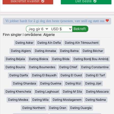
Bekreftet kvalitet
Det beste
Vi jobber hardt for å gi deg den beste tjenesten, vær snill og støtt oss
Finn singler i områdene: Algerie
Dating Adrar
Dating Aïn Defla
Dating Aïn Témouchent
Dating Algiers
Dating Annaba
Dating Batna
Dating Béchar
Dating Béjaïa
Dating Biskra
Dating Blida
Dating Bordj Bou Arréridj
Dating Bouira
Dating Boumerdes
Dating Chlef
Dating Constantine
Dating Djelfa
Dating El Bayadh
Dating El Oued
Dating El Tarf
Dating Ghardaia
Dating Guelma
Dating Illizi
Dating Jijel
Dating Khenchela
Dating Laghouat
Dating M Sila
Dating Mascara
Dating Medea
Dating Mila
Dating Mostaganem
Dating Naâma
Dating Northern
Dating Oran
Dating Ouargla