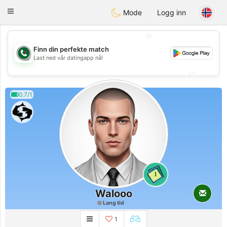
Weshrak
Toggle
Mode
Logg inn
navigation
💖
Finn din perfekte match
💖
Last ned vår datingapp nå!
💕
💕
0.7/1
1
Walooo
Lang tid
1