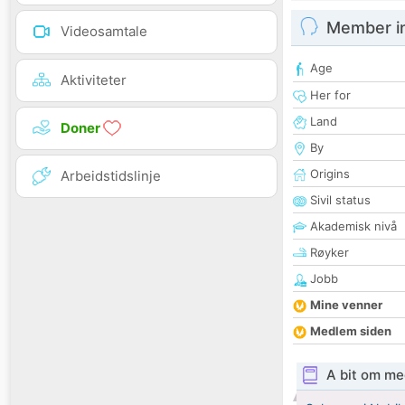
Member i
Videosamtale
Age
Aktiviteter
Her for
Land
Doner
By
Origins
Arbeidstidslinje
Sivil status
Akademisk nivå
Røyker
Jobb
Mine venner
Medlem siden
A bit om me