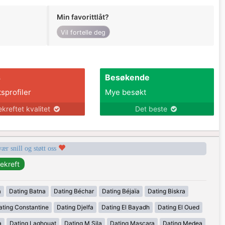
Min favorittlåt?
Vil fortelle deg
s
Besøkende
tsprofiler
Mye besøkt
ekreftet kvalitet
Det beste
vær snill og støtt oss
a
Dating Batna
Dating Béchar
Dating Béjaïa
Dating Biskra
ating Constantine
Dating Djelfa
Dating El Bayadh
Dating El Oued
a
Dating Laghouat
Dating M Sila
Dating Mascara
Dating Medea