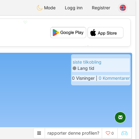
Mode
Logg inn
Registrer
💖
💕
siste tilkobling
Lang tid
0 Visninger |
0 Kommentarer
rapporter denne profilen?
0