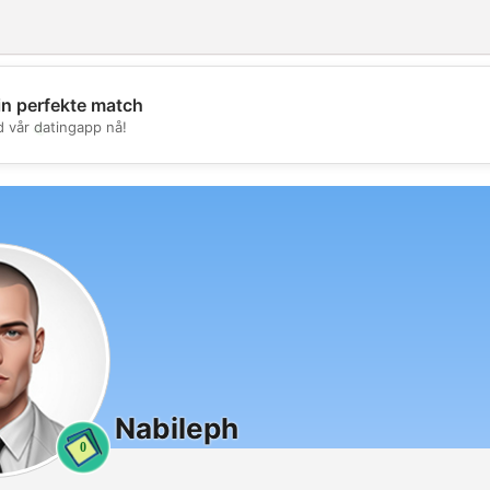
in perfekte match
💖
d vår datingapp nå!
💕
Nabileph
0