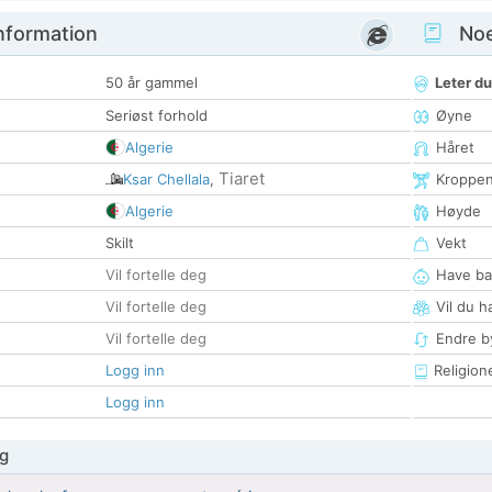
nformation
Noen
50 år gammel
Leter du
Seriøst forhold
Øyne
Algerie
Håret
Tiaret
Ksar Chellala
,
Kroppe
Algerie
Høyde
Skilt
Vekt
Vil fortelle deg
Have ba
Vil fortelle deg
Vil du h
Vil fortelle deg
Endre by
Logg inn
Religion
Logg inn
g