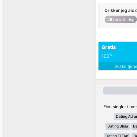
Drikker jeg alc 
Vil fortelle deg
Gratis
%
100
Gratis tjen
Finn singler i om
Dating Adra
Dating Blida
Da
Dating El Tarf
D