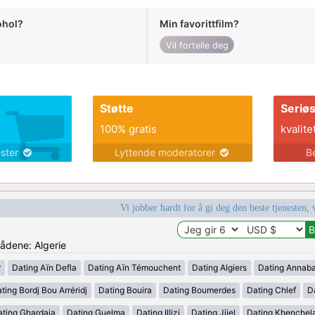
ohol?
Min favorittfilm?
Vil fortelle deg
Støtte
Seriø
100% gratis
kvalite
ester
Lyttende moderatorer
B
Vi jobber hardt for å gi deg den beste tjenesten, 
rådene: Algerie
r
Dating Aïn Defla
Dating Aïn Témouchent
Dating Algiers
Dating Annab
ting Bordj Bou Arréridj
Dating Bouira
Dating Boumerdes
Dating Chlef
D
ating Ghardaia
Dating Guelma
Dating Illizi
Dating Jijel
Dating Khenchel