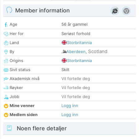
Member information
Age
56 år gammel
Her for
Seriøst forhold
Land
Storbritannia
Scotland
By
Aberdeen
,
Origins
Storbritannia
Sivil status
Skilt
Akademisk nivå
Vil fortelle deg
Røyker
Vil fortelle deg
Jobb
Vil fortelle deg
Mine venner
Logg inn
Medlem siden
Logg inn
Noen flere detaljer