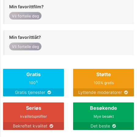
Min favorittfilm?
Vil fortelle deg
Min favorittlåt?
Vil fortelle deg
Gratis
Støtte
%
100
100% gratis
Gratis tjenester
Lyttende moderatorer
Seriøs
Besøkende
kvalitetsprofiler
Mye besøkt
Bekreftet kvalitet
Det beste