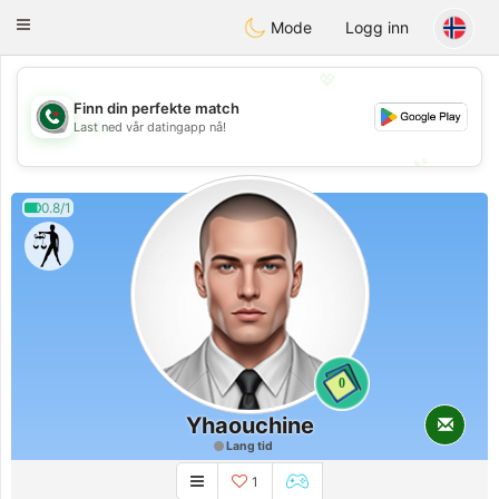
Weshrak
Toggle
Mode
Logg inn
navigation
💖
Finn din perfekte match
💖
Last ned vår datingapp nå!
💕
💕
0.8/1
0
Yhaouchine
Lang tid
1