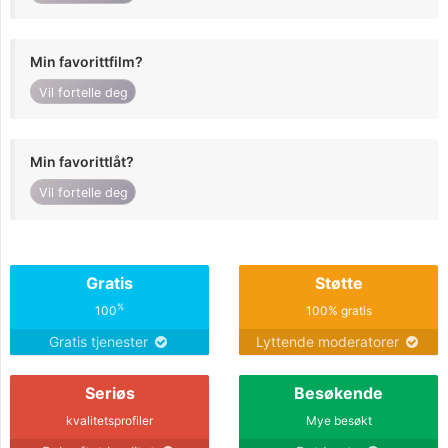
Min favorittfilm?
Vil fortelle deg
Min favorittlåt?
Vil fortelle deg
Gratis
Støtte
%
100
100% gratis
Gratis tjenester
Lyttende moderatorer
Seriøs
Besøkende
kvalitetsprofiler
Mye besøkt