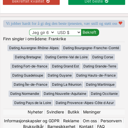
Bekreftet kvalitet
Det beste
Vi jobber hardt for å gi deg den beste tjenesten, vær snill og støtt oss
Finn singler i områdene: Frankrike
Dating Auvergne-Rhône-Alpes
Dating Bourgogne-Franche-Comté
Dating Bretagne
Dating Centre-Val de Loire
Dating Corse
Dating Fort-de-france
Dating Grand Est
Dating Grande-Terre
Dating Guadeloupe
Dating Guyane
Dating Hauts-de-France
Dating Île-de-France
Dating La Réunion
Dating Martinique
Dating Normandie
Dating Nouvelle-Aquitaine
Dating Occitanie
Dating Pays de la Loire
Dating Provence-Alpes-Côte d Azur
Nyheter
|
Svindlere
|
Butikk
|
Meninger
Informasjonskapsler og GDPR
|
Reklame
|
Om oss
|
Personvern
|
Bruksvilkår
|
Barnesikkerhet
|
Kontakt
|
FAQ