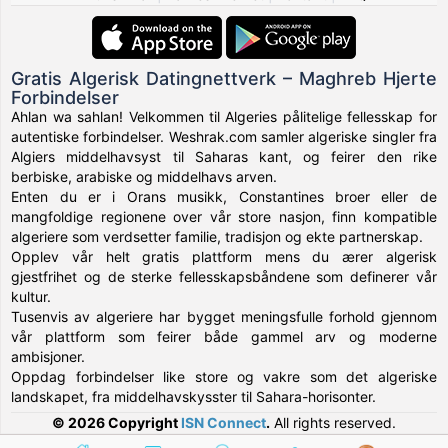
Gratis Algerisk Datingnettverk – Maghreb Hjerte
Forbindelser
Ahlan wa sahlan! Velkommen til Algeries pålitelige fellesskap for
autentiske forbindelser. Weshrak.com samler algeriske singler fra
Algiers middelhavsyst til Saharas kant, og feirer den rike
berbiske, arabiske og middelhavs arven.
Enten du er i Orans musikk, Constantines broer eller de
mangfoldige regionene over vår store nasjon, finn kompatible
algeriere som verdsetter familie, tradisjon og ekte partnerskap.
Opplev vår helt gratis plattform mens du ærer algerisk
gjestfrihet og de sterke fellesskapsbåndene som definerer vår
kultur.
Tusenvis av algeriere har bygget meningsfulle forhold gjennom
vår plattform som feirer både gammel arv og moderne
ambisjoner.
Oppdag forbindelser like store og vakre som det algeriske
landskapet, fra middelhavskysster til Sahara-horisonter.
© 2026 Copyright
ISN Connect
.
All rights reserved.