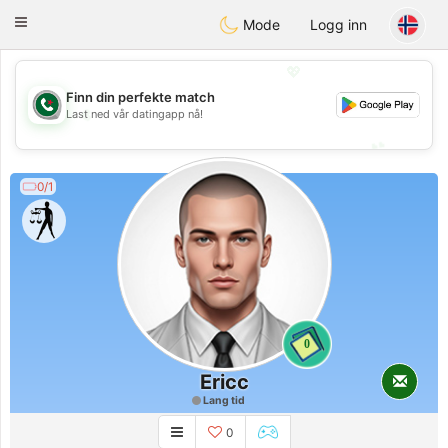
Weshrak
Toggle
Mode
Logg inn
navigation
💖
Finn din perfekte match
💖
Last ned vår datingapp nå!
💕
💕
0/1
0
Ericc
Lang tid
0