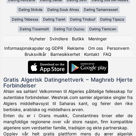
Dating Skikda
Dating Souk Ahras
Dating Tamanrasset
Dating Tébessa
Dating Tiaret
Dating Tindouf
Dating Tipaza
Dating Tissemsilt
Dating Tizi Ouzou
Dating Tlemcen
Nyheter
|
Svindlere
|
Butikk
|
Meninger
Informasjonskapsler og GDPR
|
Reklame
|
Om oss
|
Personvern
|
Bruksvilkår
|
Barnesikkerhet
|
Kontakt
|
FAQ
Gratis Algerisk Datingnettverk – Maghreb Hjerte
Forbindelser
Ahlan wa sahlan! Velkommen til Algeries pålitelige fellesskap for
autentiske forbindelser. Weshrak.com samler algeriske singler fra
Algiers middelhavsyst til Saharas kant, og feirer den rike
berbiske, arabiske og middelhavs arven.
Enten du er i Orans musikk, Constantines broer eller de
mangfoldige regionene over vår store nasjon, finn kompatible
algeriere som verdsetter familie, tradisjon og ekte partnerskap.
Opplev vår helt gratis plattform mens du ærer algerisk