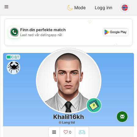
Weshrak
Toggle
Mode
Logg inn
navigation
💖
Finn din perfekte match
💖
Last ned vår datingapp nå!
💕
💕
0.6/1
0
Khalil16kh
Lang tid
0