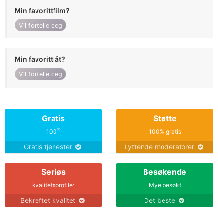
Min favorittfilm?
Vil fortelle deg
Min favorittlåt?
Vil fortelle deg
Gratis
Støtte
%
100
100% gratis
Gratis tjenester
Lyttende moderatorer
Seriøs
Besøkende
kvalitetsprofiler
Mye besøkt
Bekreftet kvalitet
Det beste