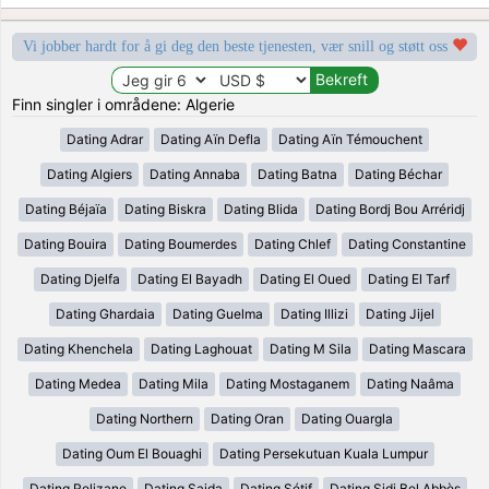
Vi jobber hardt for å gi deg den beste tjenesten, vær snill og støtt oss
Finn singler i områdene: Algerie
Dating Adrar
Dating Aïn Defla
Dating Aïn Témouchent
Dating Algiers
Dating Annaba
Dating Batna
Dating Béchar
Dating Béjaïa
Dating Biskra
Dating Blida
Dating Bordj Bou Arréridj
Dating Bouira
Dating Boumerdes
Dating Chlef
Dating Constantine
Dating Djelfa
Dating El Bayadh
Dating El Oued
Dating El Tarf
Dating Ghardaia
Dating Guelma
Dating Illizi
Dating Jijel
Dating Khenchela
Dating Laghouat
Dating M Sila
Dating Mascara
Dating Medea
Dating Mila
Dating Mostaganem
Dating Naâma
Dating Northern
Dating Oran
Dating Ouargla
Dating Oum El Bouaghi
Dating Persekutuan Kuala Lumpur
Dating Relizane
Dating Saida
Dating Sétif
Dating Sidi Bel Abbès