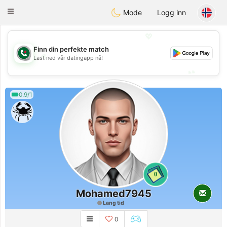
Weshrak
Toggle
Mode
Logg inn
navigation
💖
Finn din perfekte match
💖
Last ned vår datingapp nå!
💕
💕
0.9/1
0
Mohamed7945
Lang tid
0