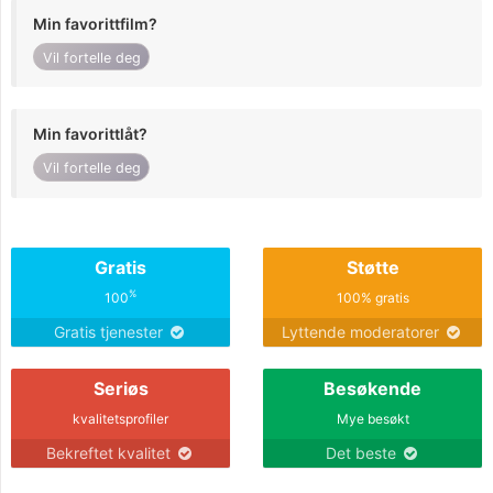
Min favorittfilm?
Vil fortelle deg
Min favorittlåt?
Vil fortelle deg
Gratis
Støtte
%
100
100% gratis
Gratis tjenester
Lyttende moderatorer
Seriøs
Besøkende
kvalitetsprofiler
Mye besøkt
Bekreftet kvalitet
Det beste