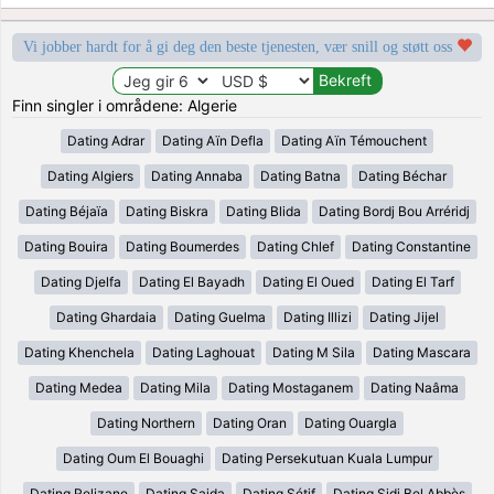
Vi jobber hardt for å gi deg den beste tjenesten, vær snill og støtt oss
Finn singler i områdene: Algerie
Dating Adrar
Dating Aïn Defla
Dating Aïn Témouchent
Dating Algiers
Dating Annaba
Dating Batna
Dating Béchar
Dating Béjaïa
Dating Biskra
Dating Blida
Dating Bordj Bou Arréridj
Dating Bouira
Dating Boumerdes
Dating Chlef
Dating Constantine
Dating Djelfa
Dating El Bayadh
Dating El Oued
Dating El Tarf
Dating Ghardaia
Dating Guelma
Dating Illizi
Dating Jijel
Dating Khenchela
Dating Laghouat
Dating M Sila
Dating Mascara
Dating Medea
Dating Mila
Dating Mostaganem
Dating Naâma
Dating Northern
Dating Oran
Dating Ouargla
Dating Oum El Bouaghi
Dating Persekutuan Kuala Lumpur
Dating Relizane
Dating Saida
Dating Sétif
Dating Sidi Bel Abbès