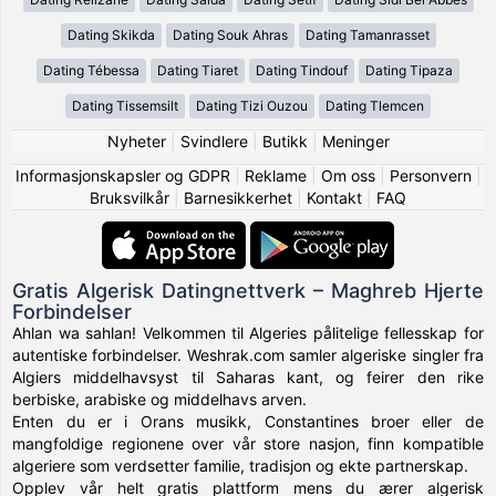
Dating Skikda
Dating Souk Ahras
Dating Tamanrasset
Dating Tébessa
Dating Tiaret
Dating Tindouf
Dating Tipaza
Dating Tissemsilt
Dating Tizi Ouzou
Dating Tlemcen
Nyheter
|
Svindlere
|
Butikk
|
Meninger
Informasjonskapsler og GDPR
|
Reklame
|
Om oss
|
Personvern
|
Bruksvilkår
|
Barnesikkerhet
|
Kontakt
|
FAQ
Gratis Algerisk Datingnettverk – Maghreb Hjerte
Forbindelser
Ahlan wa sahlan! Velkommen til Algeries pålitelige fellesskap for
autentiske forbindelser. Weshrak.com samler algeriske singler fra
Algiers middelhavsyst til Saharas kant, og feirer den rike
berbiske, arabiske og middelhavs arven.
Enten du er i Orans musikk, Constantines broer eller de
mangfoldige regionene over vår store nasjon, finn kompatible
algeriere som verdsetter familie, tradisjon og ekte partnerskap.
Opplev vår helt gratis plattform mens du ærer algerisk