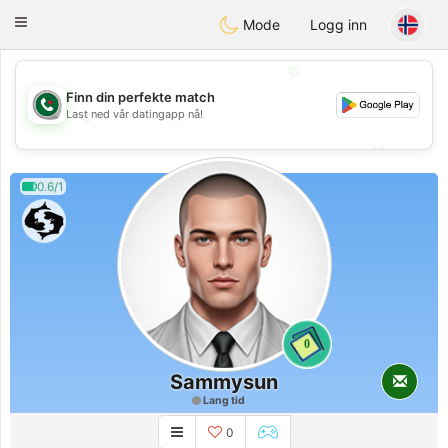
Weshrak
Toggle
Mode
Logg inn
navigation
💖
Finn din perfekte match
💖
Last ned vår datingapp nå!
💕
💕
0.6/1
0
Sammysun
Lang tid
0