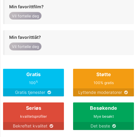
Min favorittfilm?
Vil fortelle deg
Min favorittlåt?
Vil fortelle deg
Gratis
Støtte
%
100
100% gratis
Gratis tjenester
Lyttende moderatorer
Seriøs
Besøkende
kvalitetsprofiler
Mye besøkt
Bekreftet kvalitet
Det beste