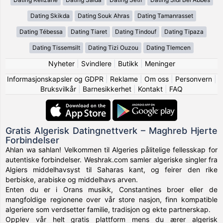
Dating Skikda
Dating Souk Ahras
Dating Tamanrasset
Dating Tébessa
Dating Tiaret
Dating Tindouf
Dating Tipaza
Dating Tissemsilt
Dating Tizi Ouzou
Dating Tlemcen
Nyheter
|
Svindlere
|
Butikk
|
Meninger
Informasjonskapsler og GDPR
|
Reklame
|
Om oss
|
Personvern
|
Bruksvilkår
|
Barnesikkerhet
|
Kontakt
|
FAQ
Gratis Algerisk Datingnettverk – Maghreb Hjerte
Forbindelser
Ahlan wa sahlan! Velkommen til Algeries pålitelige fellesskap for
autentiske forbindelser. Weshrak.com samler algeriske singler fra
Algiers middelhavsyst til Saharas kant, og feirer den rike
berbiske, arabiske og middelhavs arven.
Enten du er i Orans musikk, Constantines broer eller de
mangfoldige regionene over vår store nasjon, finn kompatible
algeriere som verdsetter familie, tradisjon og ekte partnerskap.
Opplev vår helt gratis plattform mens du ærer algerisk