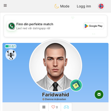
Weshrak
Toggle
Mode
Logg inn
navigation
💖
Finn din perfekte match
💖
Last ned vår datingapp nå!
💕
💕
0.8/1
0
Faridwahid
Denne måneden
0