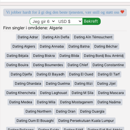
Vi jobber hardt for å gi deg den beste tjenesten, vær snill og støtt oss
Finn singler i områdene: Algerie
Dating Adrar
Dating Aïn Defla
Dating Aïn Témouchent
Dating Algiers
Dating Annaba
Dating Batna
Dating Béchar
Dating Béjaïa
Dating Biskra
Dating Blida
Dating Bordj Bou Arréridj
Dating Bouira
Dating Boumerdes
Dating Chlef
Dating Constantine
Dating Djelfa
Dating El Bayadh
Dating El Oued
Dating El Tarf
Dating Ghardaia
Dating Guelma
Dating Illizi
Dating Jijel
Dating Khenchela
Dating Laghouat
Dating M Sila
Dating Mascara
Dating Medea
Dating Mila
Dating Mostaganem
Dating Naâma
Dating Northern
Dating Oran
Dating Ouargla
Dating Oum El Bouaghi
Dating Persekutuan Kuala Lumpur
Dating Relizane
Dating Saida
Dating Sétif
Dating Sidi Bel Abbès