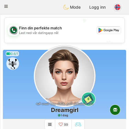
Weshrak
Toggle
Mode
Logg inn
navigation
💖
Finn din perfekte match
💖
Last ned vår datingapp nå!
💕
💕
0.6/1
0
ذلك المستقبل الذي يقلقك ربما لست فيه
Dreamgirl
I dag
99