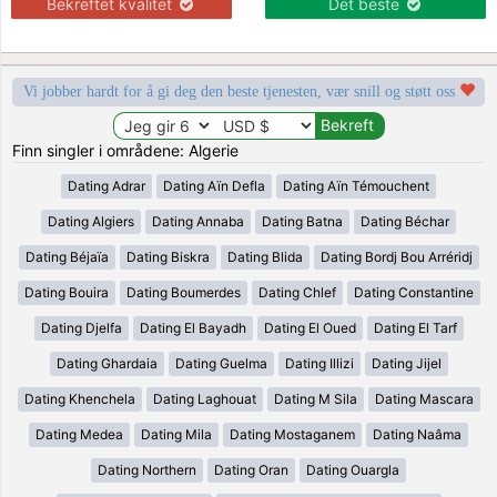
Bekreftet kvalitet
Det beste
Vi jobber hardt for å gi deg den beste tjenesten, vær snill og støtt oss
Finn singler i områdene: Algerie
Dating Adrar
Dating Aïn Defla
Dating Aïn Témouchent
Dating Algiers
Dating Annaba
Dating Batna
Dating Béchar
Dating Béjaïa
Dating Biskra
Dating Blida
Dating Bordj Bou Arréridj
Dating Bouira
Dating Boumerdes
Dating Chlef
Dating Constantine
Dating Djelfa
Dating El Bayadh
Dating El Oued
Dating El Tarf
Dating Ghardaia
Dating Guelma
Dating Illizi
Dating Jijel
Dating Khenchela
Dating Laghouat
Dating M Sila
Dating Mascara
Dating Medea
Dating Mila
Dating Mostaganem
Dating Naâma
Dating Northern
Dating Oran
Dating Ouargla