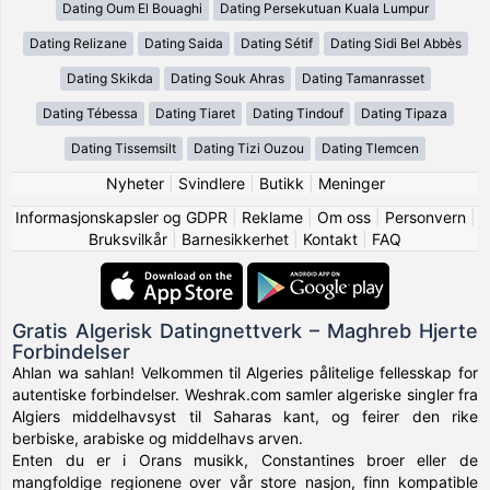
Dating Oum El Bouaghi
Dating Persekutuan Kuala Lumpur
Dating Relizane
Dating Saida
Dating Sétif
Dating Sidi Bel Abbès
Dating Skikda
Dating Souk Ahras
Dating Tamanrasset
Dating Tébessa
Dating Tiaret
Dating Tindouf
Dating Tipaza
Dating Tissemsilt
Dating Tizi Ouzou
Dating Tlemcen
Nyheter
|
Svindlere
|
Butikk
|
Meninger
Informasjonskapsler og GDPR
|
Reklame
|
Om oss
|
Personvern
|
Bruksvilkår
|
Barnesikkerhet
|
Kontakt
|
FAQ
Gratis Algerisk Datingnettverk – Maghreb Hjerte
Forbindelser
Ahlan wa sahlan! Velkommen til Algeries pålitelige fellesskap for
autentiske forbindelser. Weshrak.com samler algeriske singler fra
Algiers middelhavsyst til Saharas kant, og feirer den rike
berbiske, arabiske og middelhavs arven.
Enten du er i Orans musikk, Constantines broer eller de
mangfoldige regionene over vår store nasjon, finn kompatible