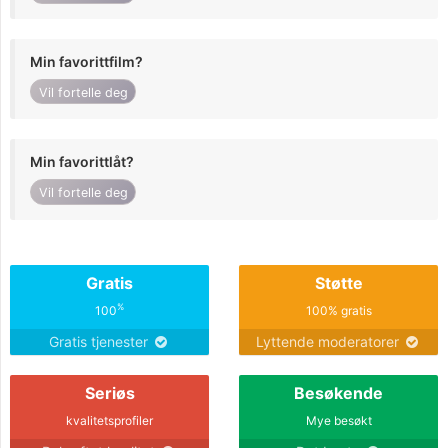
Min favorittfilm?
Vil fortelle deg
Min favorittlåt?
Vil fortelle deg
Gratis
Støtte
%
100
100% gratis
Gratis tjenester
Lyttende moderatorer
Seriøs
Besøkende
kvalitetsprofiler
Mye besøkt