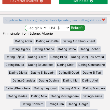
Bekreftet kvalitet
Det beste
Vi jobber hardt for å gi deg den beste tjenesten, vær snill og støtt oss
Finn singler i områdene: Algerie
Dating Adrar
Dating Aïn Defla
Dating Aïn Témouchent
Dating Algiers
Dating Annaba
Dating Batna
Dating Béchar
Dating Béjaïa
Dating Biskra
Dating Blida
Dating Bordj Bou Arréridj
Dating Bouira
Dating Boumerdes
Dating Chlef
Dating Constantine
Dating Djelfa
Dating El Bayadh
Dating El Oued
Dating El Tarf
Dating Ghardaia
Dating Guelma
Dating Illizi
Dating Jijel
Dating Khenchela
Dating Laghouat
Dating M Sila
Dating Mascara
Dating Medea
Dating Mila
Dating Mostaganem
Dating Naâma
Dating Northern
Dating Oran
Dating Ouargla