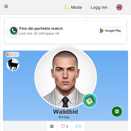
Weshrak
Toggle
Mode
Logg inn
navigation
💖
Finn din perfekte match
💖
Last ned vår datingapp nå!
💕
💕
0.5/1
0
Walidbld
I dag
2