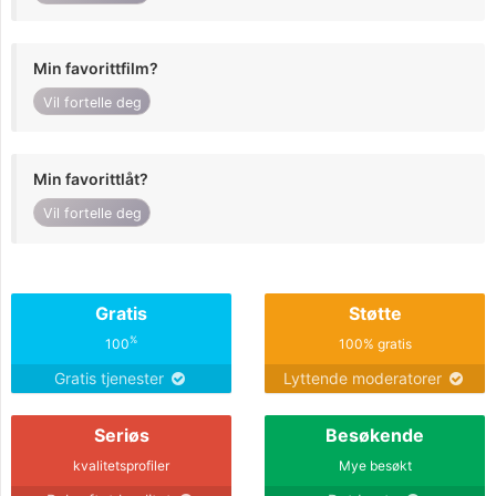
Min favorittfilm?
Vil fortelle deg
Min favorittlåt?
Vil fortelle deg
Gratis
Støtte
%
100
100% gratis
Gratis tjenester
Lyttende moderatorer
Seriøs
Besøkende
kvalitetsprofiler
Mye besøkt