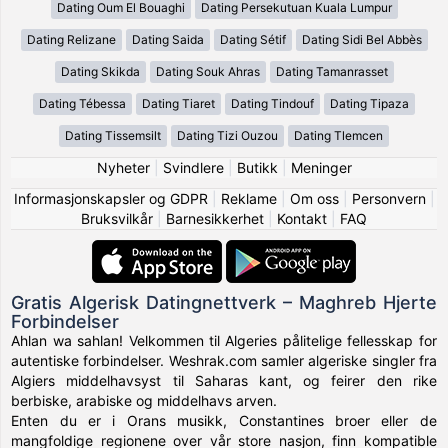
Dating Oum El Bouaghi
Dating Persekutuan Kuala Lumpur
Dating Relizane
Dating Saida
Dating Sétif
Dating Sidi Bel Abbès
Dating Skikda
Dating Souk Ahras
Dating Tamanrasset
Dating Tébessa
Dating Tiaret
Dating Tindouf
Dating Tipaza
Dating Tissemsilt
Dating Tizi Ouzou
Dating Tlemcen
Nyheter
|
Svindlere
|
Butikk
|
Meninger
Informasjonskapsler og GDPR
|
Reklame
|
Om oss
|
Personvern
|
Bruksvilkår
|
Barnesikkerhet
|
Kontakt
|
FAQ
Gratis Algerisk Datingnettverk – Maghreb Hjerte
Forbindelser
Ahlan wa sahlan! Velkommen til Algeries pålitelige fellesskap for
autentiske forbindelser. Weshrak.com samler algeriske singler fra
Algiers middelhavsyst til Saharas kant, og feirer den rike
berbiske, arabiske og middelhavs arven.
Enten du er i Orans musikk, Constantines broer eller de
mangfoldige regionene over vår store nasjon, finn kompatible