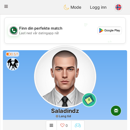
Weshrak
Toggle
Mode
Logg inn
navigation
💖
Finn din perfekte match
💖
Last ned vår datingapp nå!
💕
💕
0.5/1
0
Saladindz
Lang tid
0