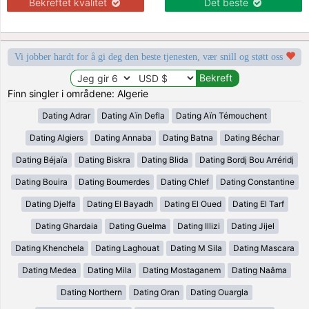
Bekreftet kvalitet
Det beste
Vi jobber hardt for å gi deg den beste tjenesten, vær snill og støtt oss
Finn singler i områdene: Algerie
Dating Adrar
Dating Aïn Defla
Dating Aïn Témouchent
Dating Algiers
Dating Annaba
Dating Batna
Dating Béchar
Dating Béjaïa
Dating Biskra
Dating Blida
Dating Bordj Bou Arréridj
Dating Bouira
Dating Boumerdes
Dating Chlef
Dating Constantine
Dating Djelfa
Dating El Bayadh
Dating El Oued
Dating El Tarf
Dating Ghardaia
Dating Guelma
Dating Illizi
Dating Jijel
Dating Khenchela
Dating Laghouat
Dating M Sila
Dating Mascara
Dating Medea
Dating Mila
Dating Mostaganem
Dating Naâma
Dating Northern
Dating Oran
Dating Ouargla