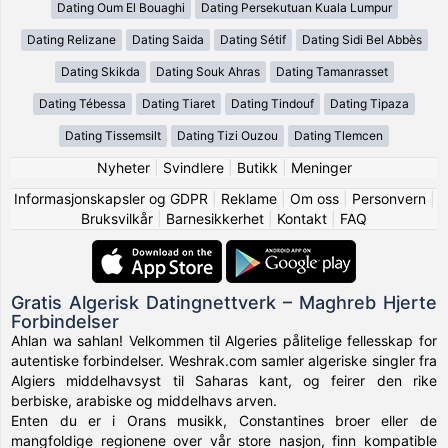
Dating Oum El Bouaghi
Dating Persekutuan Kuala Lumpur
Dating Relizane
Dating Saida
Dating Sétif
Dating Sidi Bel Abbès
Dating Skikda
Dating Souk Ahras
Dating Tamanrasset
Dating Tébessa
Dating Tiaret
Dating Tindouf
Dating Tipaza
Dating Tissemsilt
Dating Tizi Ouzou
Dating Tlemcen
Nyheter
|
Svindlere
|
Butikk
|
Meninger
Informasjonskapsler og GDPR
|
Reklame
|
Om oss
|
Personvern
|
Bruksvilkår
|
Barnesikkerhet
|
Kontakt
|
FAQ
Gratis Algerisk Datingnettverk – Maghreb Hjerte
Forbindelser
Ahlan wa sahlan! Velkommen til Algeries pålitelige fellesskap for
autentiske forbindelser. Weshrak.com samler algeriske singler fra
Algiers middelhavsyst til Saharas kant, og feirer den rike
berbiske, arabiske og middelhavs arven.
Enten du er i Orans musikk, Constantines broer eller de
mangfoldige regionene over vår store nasjon, finn kompatible