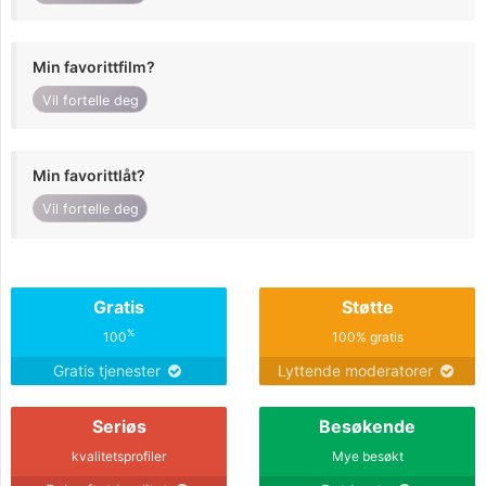
Min favorittfilm?
Vil fortelle deg
Min favorittlåt?
Vil fortelle deg
Gratis
Støtte
%
100
100% gratis
Gratis tjenester
Lyttende moderatorer
Seriøs
Besøkende
kvalitetsprofiler
Mye besøkt