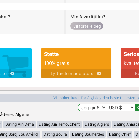
ohol?
Min favorittfilm?
Vil fortelle deg
Støtte
Seriø
100% gratis
kvalite
ester
Lyttende moderatorer
B
Vi jobber hardt for å gi deg den beste tjenesten, 
rådene: Algerie
r
Dating Aïn Defla
Dating Aïn Témouchent
Dating Algiers
Dating Annab
ting Bordj Bou Arréridj
Dating Bouira
Dating Boumerdes
Dating Chlef
D