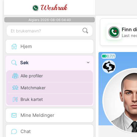
Weshrak
Algiers 2026-08-06 04:40
Finn d
Last ne
Hjem
0.7/1
Søk
Alle profiler
Matchmaker
Bruk kartet
Mine Meldinger
Chat