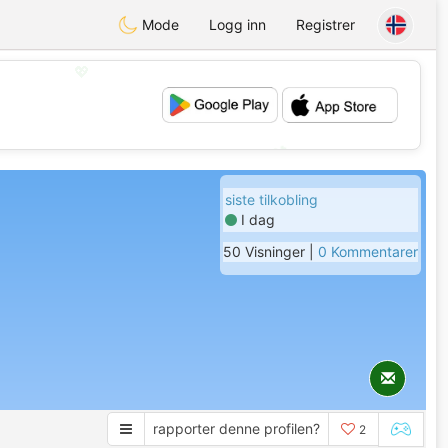
Mode
Logg inn
Registrer
💖
💕
siste tilkobling
I dag
50 Visninger |
0 Kommentarer
rapporter denne profilen?
2