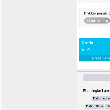
Drikker jeg alc 
Vil fortelle deg
Gratis
%
100
Gratis tjen
Finn singler i om
Dating Adra
Dating Blida
Da