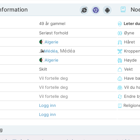
nformation
Noen
49 år gammel
Leter du
Seriøst forhold
Øyne
Algerie
Håret
Médéa
Médéa
,
Kroppe
Algerie
Høyde
Skilt
Vekt
Vil fortelle deg
Have ba
Vil fortelle deg
Vil du h
Vil fortelle deg
Endre by
Logg inn
Religion
Logg inn
g