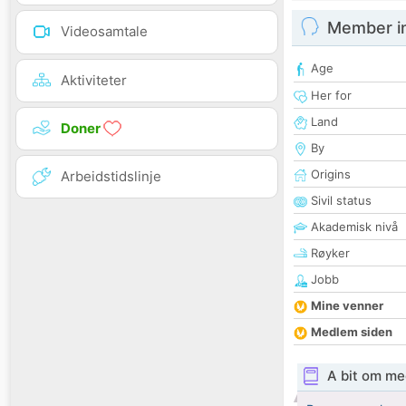
Member i
Videosamtale
Age
Aktiviteter
Her for
Land
Doner
By
Origins
Arbeidstidslinje
Sivil status
Akademisk nivå
Røyker
Jobb
Mine venner
Medlem siden
A bit om me