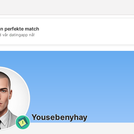
in perfekte match
💖
d vår datingapp nå!
💕
Yousebenyhay
1