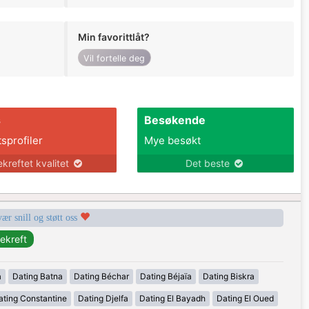
Min favorittlåt?
Vil fortelle deg
s
Besøkende
tsprofiler
Mye besøkt
ekreftet kvalitet
Det beste
vær snill og støtt oss
a
Dating Batna
Dating Béchar
Dating Béjaïa
Dating Biskra
ating Constantine
Dating Djelfa
Dating El Bayadh
Dating El Oued