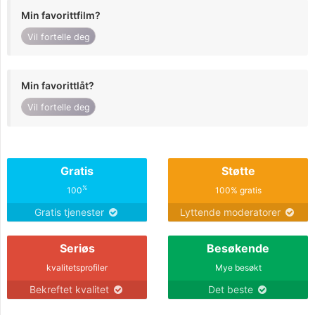
Min favorittfilm?
Vil fortelle deg
Min favorittlåt?
Vil fortelle deg
Gratis
Støtte
%
100
100% gratis
Gratis tjenester
Lyttende moderatorer
Seriøs
Besøkende
kvalitetsprofiler
Mye besøkt
Bekreftet kvalitet
Det beste