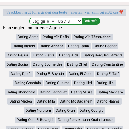
Vi jobber hardt for å gi deg den beste tjenesten, vær snill og støtt oss
Finn singler i områdene: Algerie
Dating Adrar
Dating Aïn Defla
Dating Aïn Témouchent
Dating Algiers
Dating Annaba
Dating Batna
Dating Béchar
Dating Béjaïa
Dating Biskra
Dating Blida
Dating Bordj Bou Arréridj
Dating Bouira
Dating Boumerdes
Dating Chlef
Dating Constantine
Dating Djelfa
Dating El Bayadh
Dating El Oued
Dating El Tarf
Dating Ghardaia
Dating Guelma
Dating Illizi
Dating Jijel
Dating Khenchela
Dating Laghouat
Dating M Sila
Dating Mascara
Dating Medea
Dating Mila
Dating Mostaganem
Dating Naâma
Dating Northern
Dating Oran
Dating Ouargla
Dating Oum El Bouaghi
Dating Persekutuan Kuala Lumpur
Dating Relizane
Dating Saida
Dating Sétif
Dating Sidi Bel Abbès