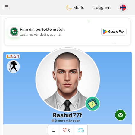
Weshrak
Toggle
Mode
Logg inn
navigation
💖
Finn din perfekte match
💖
Last ned vår datingapp nå!
💕
💕
0.2/1
0
Rashid77f
Denne måneden
0