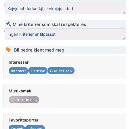
Kcjvjucchdudud kjfjckvkcjcjc udud
Mine kriterier som skal respekteres
Ingen kriterier er tilpasset
Bli bedre kjent med meg
Interesser
Internett
Fjernsyn
Gjør det selv
Musiksmak
Vil fortelle deg
Favorittsporter
Fotball
Håndball