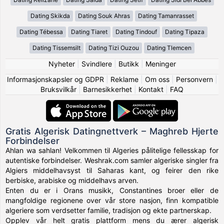
Dating Skikda
Dating Souk Ahras
Dating Tamanrasset
Dating Tébessa
Dating Tiaret
Dating Tindouf
Dating Tipaza
Dating Tissemsilt
Dating Tizi Ouzou
Dating Tlemcen
Nyheter
|
Svindlere
|
Butikk
|
Meninger
Informasjonskapsler og GDPR
|
Reklame
|
Om oss
|
Personvern
|
Bruksvilkår
|
Barnesikkerhet
|
Kontakt
|
FAQ
Gratis Algerisk Datingnettverk – Maghreb Hjerte
Forbindelser
Ahlan wa sahlan! Velkommen til Algeries pålitelige fellesskap for
autentiske forbindelser. Weshrak.com samler algeriske singler fra
Algiers middelhavsyst til Saharas kant, og feirer den rike
berbiske, arabiske og middelhavs arven.
Enten du er i Orans musikk, Constantines broer eller de
mangfoldige regionene over vår store nasjon, finn kompatible
algeriere som verdsetter familie, tradisjon og ekte partnerskap.
Opplev vår helt gratis plattform mens du ærer algerisk